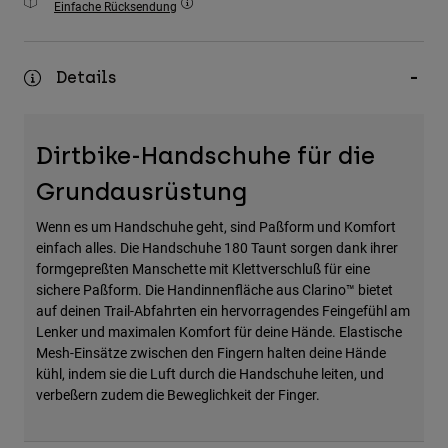
Einfache Rücksendung
Zubehör
Alles in Accessoires
Details
Taschen & Rucksäcke
Hüte & Mützen
Dirtbike-Handschuhe für die
Alle anzeigen
Grundausrüstung
Wenn es um Handschuhe geht, sind Paßform und Komfort
einfach alles. Die Handschuhe 180 Taunt sorgen dank ihrer
formgepreßten Manschette mit Klettverschluß für eine
sichere Paßform. Die Handinnenfläche aus Clarino™ bietet
auf deinen Trail-Abfahrten ein hervorragendes Feingefühl am
Lenker und maximalen Komfort für deine Hände. Elastische
Mesh-Einsätze zwischen den Fingern halten deine Hände
kühl, indem sie die Luft durch die Handschuhe leiten, und
verbeßern zudem die Beweglichkeit der Finger.