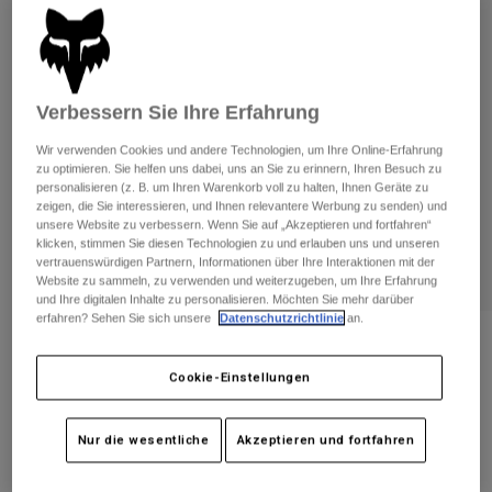
Hosen
Guards
Hosen
Hemden
Hosen
Brillen
Alle anzeigen
Handschuhe
Socken
Kurze Hosen
Verbessern Sie Ihre Erfahrung
Alle anzeigen
Jacken
Wir verwenden Cookies und andere Technologien, um Ihre Online-Erfahrung
Jacken
Damen
zu optimieren. Sie helfen uns dabei, uns an Sie zu erinnern, Ihren Besuch zu
Protektoren
personalisieren (z. B. um Ihren Warenkorb voll zu halten, Ihnen Geräte zu
T-Shirts & Tops
zeigen, die Sie interessieren, und Ihnen relevantere Werbung zu senden) und
Handschuhe
Moto
unsere Website zu verbessern. Wenn Sie auf „Akzeptieren und fortfahren“
Brillen
Hoodies und Pullover
klicken, stimmen Sie diesen Technologien zu und erlauben uns und unseren
Protektoren
Helme
vertrauenswürdigen Partnern, Informationen über Ihre Interaktionen mit der
Jacken
Website zu sammeln, zu verwenden und weiterzugeben, um Ihre Erfahrung
Socken
Jerseys
und Ihre digitalen Inhalte zu personalisieren. Möchten Sie mehr darüber
Hosen
Brillen
erfahren? Sehen Sie sich unsere
Datenschutzrichtlinie
an.
Hosen
Taschen & Zubehör
Shirts
Bewertungen
Stiefel
Socken
Cookie-Einstellungen
Alle anzeigen
Handschuhe 180 Taunt
Spare parts
Guards
Zubehör
Handschuhe
Artikelnr.
32012
Nur die wesentliche
Akzeptieren und fortfahren
Kinder
Brillen
Ersatzteile
Price reduced from
to
€ 29,99
€ 19,49
35% OFF