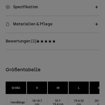
Spezifikation
Materialien & Pflege
Bewertungen [1]
Größentabelle
Größe
S
M
L
XL
18-18.7
18.7-
19.4-20
20-20.6
Handlänge
cm
19.4 cm
cm
cm