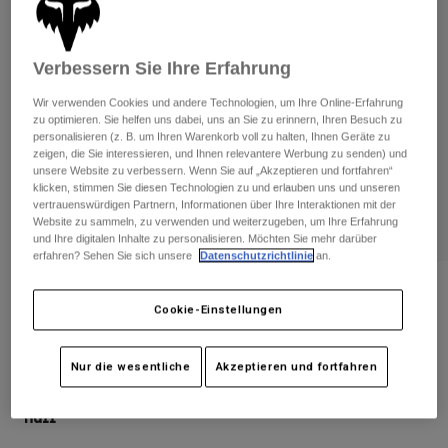
Hosen
Guards
Hosen
Hemden
Hosen
Brillen
Alle anzeigen
Verbessern Sie Ihre Erfahrung
Handschuhe
Socken
Kurze Hosen
Wir verwenden Cookies und andere Technologien, um Ihre Online-Erfahrung
Alle anzeigen
Jacken
zu optimieren. Sie helfen uns dabei, uns an Sie zu erinnern, Ihren Besuch zu
personalisieren (z. B. um Ihren Warenkorb voll zu halten, Ihnen Geräte zu
Jacken
Damen
zeigen, die Sie interessieren, und Ihnen relevantere Werbung zu senden) und
Protektoren
unsere Website zu verbessern. Wenn Sie auf „Akzeptieren und fortfahren“
klicken, stimmen Sie diesen Technologien zu und erlauben uns und unseren
T-Shirts & Tops
Handschuhe
Moto
vertrauenswürdigen Partnern, Informationen über Ihre Interaktionen mit der
Brillen
Hoodies und Pullover
Website zu sammeln, zu verwenden und weiterzugeben, um Ihre Erfahrung
Protektoren
Helme
und Ihre digitalen Inhalte zu personalisieren. Möchten Sie mehr darüber
Jacken
erfahren? Sehen Sie sich unsere
Datenschutzrichtlinie
an.
Socken
Jerseys
Hosen
Brillen
Bewertungen
Hosen
Cookie-Einstellungen
Taschen & Zubehör
Shirts
Windjacke Ranger
Stiefel
Socken
Alle anzeigen
Spare parts
Guards
Nur die wesentliche
Akzeptieren und fortfahren
Artikelnr.
31037
Zubehör
Handschuhe
null
Kinder
Brillen
Ersatzteile