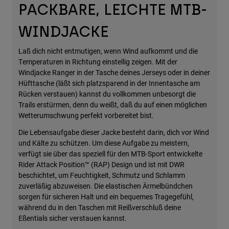
PACKBARE, LEICHTE MTB-
Zubehör
WINDJACKE
Alles in Accessoires
Taschen & Rucksäcke
Laß dich nicht entmutigen, wenn Wind aufkommt und die
Temperaturen in Richtung einstellig zeigen. Mit der
Hüte & Mützen
Windjacke Ranger in der Tasche deines Jerseys oder in deiner
Alle anzeigen
Hüfttasche (läßt sich platzsparend in der Innentasche am
Rücken verstauen) kannst du vollkommen unbesorgt die
Trails erstürmen, denn du weißt, daß du auf einen möglichen
Wetterumschwung perfekt vorbereitet bist.
Die Lebensaufgabe dieser Jacke besteht darin, dich vor Wind
und Kälte zu schützen. Um diese Aufgabe zu meistern,
verfügt sie über das speziell für den MTB-Sport entwickelte
Rider Attack Position™ (RAP) Design und ist mit DWR
beschichtet, um Feuchtigkeit, Schmutz und Schlamm
zuverläßig abzuweisen. Die elastischen Ärmelbündchen
sorgen für sicheren Halt und ein bequemes Tragegefühl,
während du in den Taschen mit Reißverschluß deine
Eßentials sicher verstauen kannst.