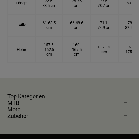
72.5-
75-76
77.5-
Länge
80 cm
73.5 cm
cm
78.7 cm
61-63.5
66-68.6
71.1-
78.7-
Taille
cm
cm
74.9 cm
82.5 cm
157.5-
160-
165-173
167.5-
Höhe
162.5
167.5
cm
175 cm
cm
cm
Top Kategorien
MTB
Moto
Zubehör