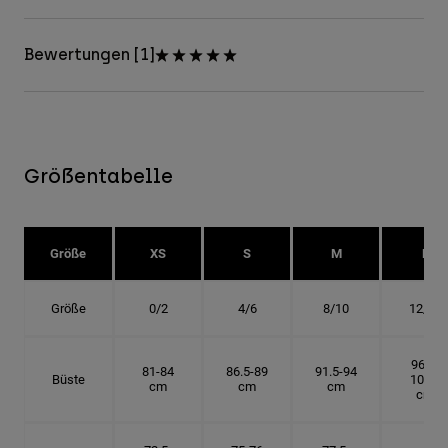
Bewertungen [1]
Größentabelle
Größe
XS
S
M
L
Größe
0/2
4/6
8/10
12/14
96.5-
81-84
86.5-89
91.5-94
Büste
101.5
cm
cm
cm
cm