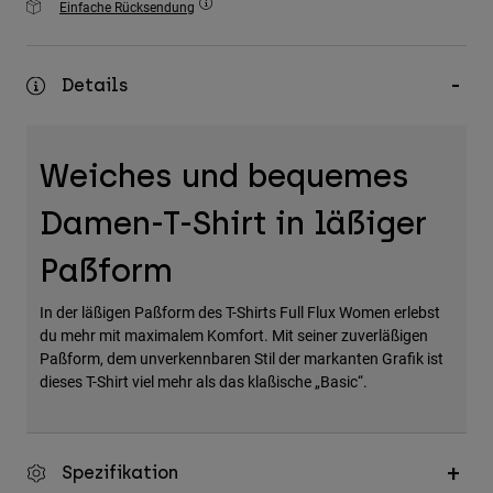
Einfache Rücksendung
Zubehör
Alles in Accessoires
Details
Taschen & Rucksäcke
Hüte & Mützen
Weiches und bequemes
Alle anzeigen
Damen-T-Shirt in läßiger
Paßform
In der läßigen Paßform des T-Shirts Full Flux Women erlebst
du mehr mit maximalem Komfort. Mit seiner zuverläßigen
Paßform, dem unverkennbaren Stil der markanten Grafik ist
dieses T-Shirt viel mehr als das klaßische „Basic“.
Spezifikation