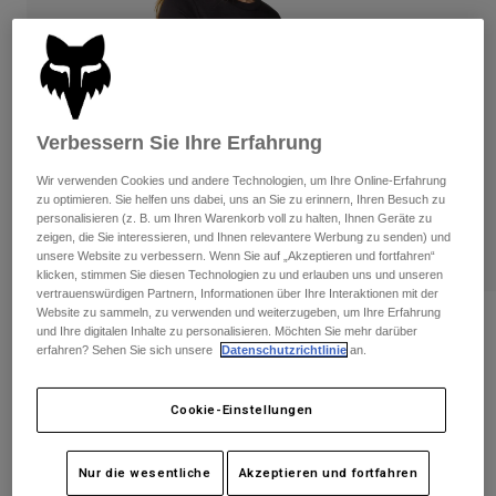
Hosen
Guards
Hosen
Hemden
Hosen
Brillen
Alle anzeigen
Handschuhe
Socken
Kurze Hosen
Alle anzeigen
Jacken
Verbessern Sie Ihre Erfahrung
Jacken
Damen
Wir verwenden Cookies und andere Technologien, um Ihre Online-Erfahrung
Protektoren
zu optimieren. Sie helfen uns dabei, uns an Sie zu erinnern, Ihren Besuch zu
T-Shirts & Tops
Handschuhe
Moto
personalisieren (z. B. um Ihren Warenkorb voll zu halten, Ihnen Geräte zu
zeigen, die Sie interessieren, und Ihnen relevantere Werbung zu senden) und
Brillen
Hoodies und Pullover
unsere Website zu verbessern. Wenn Sie auf „Akzeptieren und fortfahren“
Protektoren
Helme
klicken, stimmen Sie diesen Technologien zu und erlauben uns und unseren
Jacken
Socken
vertrauenswürdigen Partnern, Informationen über Ihre Interaktionen mit der
Jerseys
Hosen
Website zu sammeln, zu verwenden und weiterzugeben, um Ihre Erfahrung
Brillen
Bewertungen
Hosen
und Ihre digitalen Inhalte zu personalisieren. Möchten Sie mehr darüber
Taschen & Zubehör
Shirts
erfahren? Sehen Sie sich unsere
Datenschutzrichtlinie
an.
T-Shirt Full Flux Damen
Stiefel
Socken
Alle anzeigen
Spare parts
Guards
Cookie-Einstellungen
Artikelnr.
30013
Zubehör
Handschuhe
Price reduced from
to
€ 29,99
€ 15,00
50% OFF
Kinder
Brillen
Nur die wesentliche
Akzeptieren und fortfahren
Ersatzteile