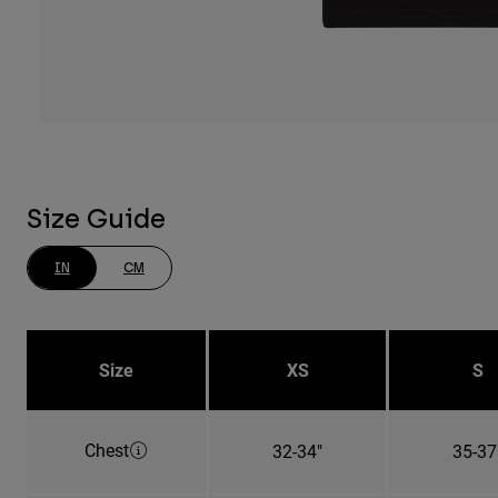
Size Guide
IN
CM
Size
XS
S
Chest
32-34"
35-37