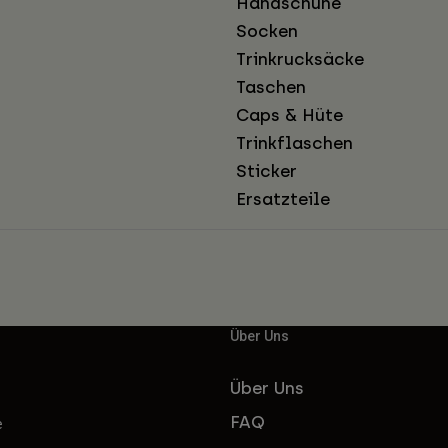
Handschuhe
Socken
Trinkrucksäcke
Taschen
Caps & Hüte
Trinkflaschen
Sticker
Ersatzteile
Über Uns
Über Uns
FAQ
e