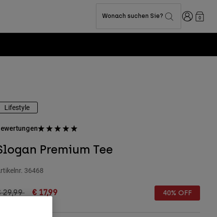
Anmelden
Wonach suchen Sie?
0
Lifestyle
ewertungen
Slogan Premium Tee
rtikelnr.
36468
rice reduced from
to
 29,99
€ 17,99
40% OFF