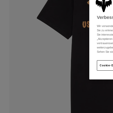
Verbess
Wir verwende
Sie zu erinne
Sie interess
„Akzeptieren
vertrauenswü
weiterzugebe
Sehen Sie si
Cookie-E