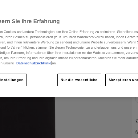
ern Sie Ihre Erfahrung
n Cookies und andere Technologien, um Ihre Online-Erfahrung zu optimieren. Sie helfen uns
rn, Ihren Besuch zu personalisieren (z. B. um Ihren Warenkorb voll zu halten, Ihnen Geräte z
ieren, und Ihnen relevantere Werbung zu senden) und unsere Website zu verbessern. Wenn S
 und fortfahren“ klicken, stimmen Sie diesen Technologien zu und erlauben uns und unseren
F
rdigen Partnern, Informationen über Ihre Interaktionen mit der Website zu sammeln, zu ve
n, um Ihre Erfahrung und Ihre digitalen Inhalte zu personalisieren. Möchten Sie mehr darübe
ch unsere
Datenschutzrichtlinie
an.
instellungen
Nur die wesentliche
Akzeptieren und