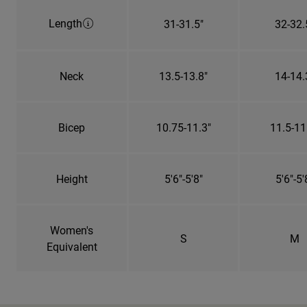
Length
31-31.5"
32-32.
Neck
13.5-13.8"
14-14.
Bicep
10.75-11.3"
11.5-11
Height
5'6"-5'8"
5'6"-5'
Women's
S
M
Equivalent