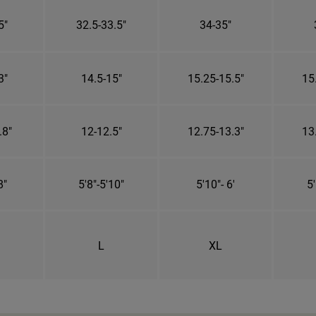
5"
32.5-33.5"
34-35"
3"
14.5-15"
15.25-15.5"
15
.8"
12-12.5"
12.75-13.3"
13
8"
5'8"-5'10"
5'10"- 6'
5'
L
XL