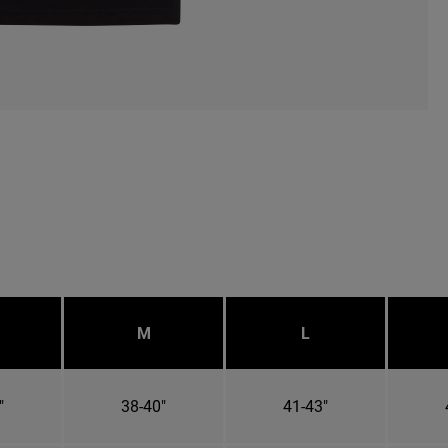
M
L
"
38-40"
41-43"