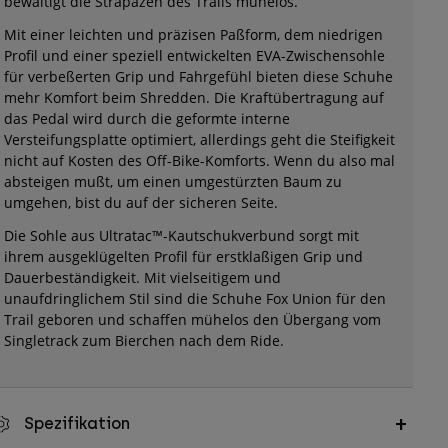
bewältigt die Strapazen des Trails mühelos.
Mit einer leichten und präzisen Paßform, dem niedrigen
Profil und einer speziell entwickelten EVA-Zwischensohle
für verbeßerten Grip und Fahrgefühl bieten diese Schuhe
mehr Komfort beim Shredden. Die Kraftübertragung auf
das Pedal wird durch die geformte interne
Versteifungsplatte optimiert, allerdings geht die Steifigkeit
nicht auf Kosten des Off-Bike-Komforts. Wenn du also mal
absteigen mußt, um einen umgestürzten Baum zu
umgehen, bist du auf der sicheren Seite.
Die Sohle aus Ultratac™-Kautschukverbund sorgt mit
ihrem ausgeklügelten Profil für erstklaßigen Grip und
Dauerbeständigkeit. Mit vielseitigem und
unaufdringlichem Stil sind die Schuhe Fox Union für den
Trail geboren und schaffen mühelos den Übergang vom
Singletrack zum Bierchen nach dem Ride.
Spezifikation