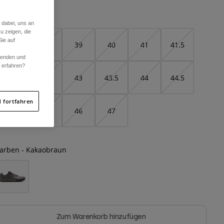
Größentabelle
 dabei, uns an
u zeigen, die
ie auf
37
38
39
40
41
41.5
rwenden und
r erfahren?
42
42.5
43
43.5
44
44.5
 fortfahren
45
45.5
46
47
arben -
Kakaobraun
Zum Warenkorb hinzufügen