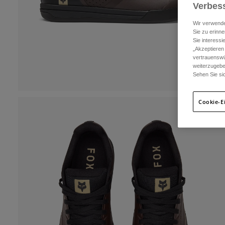
Verbess
Wir verwende
Sie zu erinne
Sie interess
„Akzeptieren
vertrauenswü
weiterzugebe
Sehen Sie si
Cookie-E