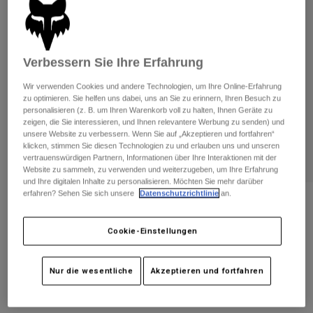
Hosen
Guards
Hosen
Hemden
Hosen
Brillen
Alle anzeigen
Handschuhe
Socken
Verbessern Sie Ihre Erfahrung
Kurze Hosen
Alle anzeigen
Jacken
Wir verwenden Cookies und andere Technologien, um Ihre Online-Erfahrung
Jacken
zu optimieren. Sie helfen uns dabei, uns an Sie zu erinnern, Ihren Besuch zu
Damen
personalisieren (z. B. um Ihren Warenkorb voll zu halten, Ihnen Geräte zu
Protektoren
zeigen, die Sie interessieren, und Ihnen relevantere Werbung zu senden) und
T-Shirts & Tops
Handschuhe
Moto
unsere Website zu verbessern. Wenn Sie auf „Akzeptieren und fortfahren“
klicken, stimmen Sie diesen Technologien zu und erlauben uns und unseren
Brillen
Hoodies und Pullover
vertrauenswürdigen Partnern, Informationen über Ihre Interaktionen mit der
Protektoren
Helme
Website zu sammeln, zu verwenden und weiterzugeben, um Ihre Erfahrung
Jacken
und Ihre digitalen Inhalte zu personalisieren. Möchten Sie mehr darüber
Socken
Jerseys
erfahren? Sehen Sie sich unsere
Datenschutzrichtlinie
an.
Hosen
Brillen
Bewertungen
Hosen
Taschen & Zubehör
Shirts
Schriftart Flexfit Hat
Cookie-Einstellungen
Stiefel
Socken
Alle anzeigen
Spare parts
Guards
Artikelnr.
37616
Zubehör
Nur die wesentliche
Akzeptieren und fortfahren
Handschuhe
Price reduced from
to
€ 34,99
€ 20,99
40% OFF
Kinder
Brillen
Ersatzteile