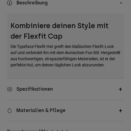
Beschreibung
Zubehör
Alles in Accessoires
Kombiniere deinen Style mit
Taschen & Rucksäcke
der Flexfit Cap
Hüte & Mützen
Alle anzeigen
Die Typeface Flexfit Hat greift den klaßischen Flexfit-Look
auf und verbindet ihn mit dem ikonischen Fox-Stil. Hergestellt
aus hochwertigen, strapazierfähigen Materialien, ist er der
perfekte Hut, um deinen täglichen Look abzurunden.
Spezifikationen
Materialien & Pflege