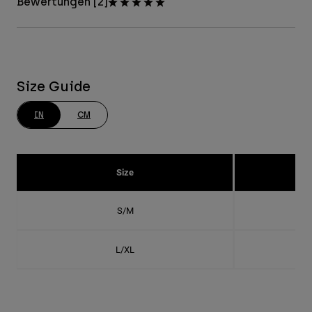
Bewertungen [2]
Size Guide
IN
CM
Size
S/M
L/XL