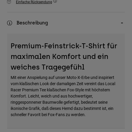
Einfache Rücksendung
Zubehör
Alles in Accessoires
Beschreibung
Taschen & Rucksäcke
Hüte & Mützen
Premium-Feinstrick-T-Shirt für
Alle anzeigen
maximalen Komfort und ein
weiches Tragegefühl
Mit einer Anspielung auf unser Moto-X-Erbe und inspiriert
vom klaßischen Look der damaligen Zeit vereint das Local
Racer Premium Tee klaßischen Fox-Style mit höchstem
Komfort. Leicht, weich und aus hochwertiger,
ringgesponnener Baumwolle gefertigt, bedeutet seine
ikonische Grafik, daß dieses Hemd dazu bestimmt ist, ein
schneller Favorit bei Fox-Fans zu werden.