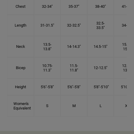
Chest
32-34"
35-37"
38-40"
41-43"
32.5-
Length
31-31.5"
32-32.5"
34-35"
33.5"
13.5-
15.25-
Neck
14-14.3"
14.5-15"
13.8"
15.5"
10.75-
11.5-
12.75-
Bicep
12-12.5"
11.3"
11.8"
13.3"
Height
5'6"-5'8"
5'6"-5'8"
5'8"-5'10"
5'10"- 6'
Women's
S
M
L
XL
Equivalent