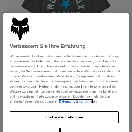
Hosen
Guards
Hosen
Hemden
Hosen
Brillen
Alle anzeigen
Handschuhe
Socken
Kurze Hosen
Alle anzeigen
Jacken
Jacken
Damen
Verbessern Sie Ihre Erfahrung
Protektoren
T-Shirts & Tops
Handschuhe
Moto
Wir verwenden Cookies und andere Technologien, um Ihre Online-Erfahrung
zu optimieren. Sie helfen uns dabei, uns an Sie zu erinnern, Ihren Besuch zu
Brillen
Hoodies und Pullover
personalisieren (z. B. um Ihren Warenkorb voll zu halten, Ihnen Geräte zu
Protektoren
Helme
zeigen, die Sie interessieren, und Ihnen relevantere Werbung zu senden) und
Jacken
unsere Website zu verbessern. Wenn Sie auf „Akzeptieren und fortfahren“
Socken
Jerseys
klicken, stimmen Sie diesen Technologien zu und erlauben uns und unseren
Hosen
Brillen
Bewertungen
vertrauenswürdigen Partnern, Informationen über Ihre Interaktionen mit der
Hosen
Website zu sammeln, zu verwenden und weiterzugeben, um Ihre Erfahrung
Taschen & Zubehör
Shirts
und Ihre digitalen Inhalte zu personalisieren. Möchten Sie mehr darüber
Local Racer Premium Tee
Stiefel
Socken
Alle anzeigen
erfahren? Sehen Sie sich unsere
Datenschutzrichtlinie
an.
Spare parts
Guards
Artikelnr.
36471
Zubehör
Handschuhe
Cookie-Einstellungen
Price reduced from
to
€ 29,99
€ 17,99
40% OFF
Kinder
Brillen
Ersatzteile