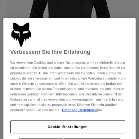
Hosen
Guards
Hosen
Hemden
Hosen
Brillen
Alle anzeigen
Handschuhe
Socken
Kurze Hosen
Alle anzeigen
Jacken
Jacken
Damen
Verbessern Sie Ihre Erfahrung
Protektoren
T-Shirts & Tops
Handschuhe
Moto
Wir verwenden Cookies und andere Technologien, um Ihre Online-Erfahrung
Brillen
zu optimieren. Sie helfen uns dabei, uns an Sie zu erinnern, Ihren Besuch zu
Hoodies und Pullover
personalisieren (z. B. um Ihren Warenkorb voll zu halten, Ihnen Geräte zu
Protektoren
Helme
Jacken
zeigen, die Sie interessieren, und Ihnen relevantere Werbung zu senden) und
Socken
Jerseys
unsere Website zu verbessern. Wenn Sie auf „Akzeptieren und fortfahren“
Hosen
Brillen
klicken, stimmen Sie diesen Technologien zu und erlauben uns und unseren
Langarm-Jersey Rawtec
Hosen
vertrauenswürdigen Partnern, Informationen über Ihre Interaktionen mit der
Taschen & Zubehör
Shirts
Website zu sammeln, zu verwenden und weiterzugeben, um Ihre Erfahrung
Stiefel
Socken
Artikelnr.
32310
und Ihre digitalen Inhalte zu personalisieren. Möchten Sie mehr darüber
Alle anzeigen
erfahren? Sehen Sie sich unsere
Datenschutzrichtlinie
an.
Spare parts
Guards
Price reduced from
to
€ 119,99
€ 83,99
Zubehör
30% OFF
Handschuhe
Cookie-Einstellungen
Kinder
Brillen
Ersatzteile
Sehen Sie das ganze Kit
.
hier