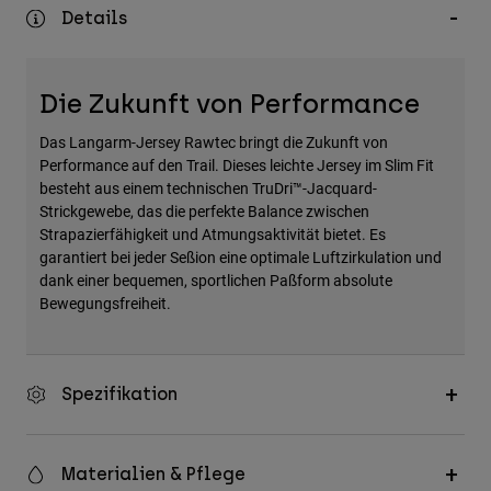
Zubehör
Details
Alles in Accessoires
Die Zukunft von Performance
Taschen & Rucksäcke
Hüte & Mützen
Das Langarm-Jersey Rawtec bringt die Zukunft von
Performance auf den Trail. Dieses leichte Jersey im Slim Fit
Alle anzeigen
besteht aus einem technischen TruDri™-Jacquard-
Strickgewebe, das die perfekte Balance zwischen
Strapazierfähigkeit und Atmungsaktivität bietet. Es
garantiert bei jeder Seßion eine optimale Luftzirkulation und
dank einer bequemen, sportlichen Paßform absolute
Bewegungsfreiheit.
Spezifikation
Materialien & Pflege