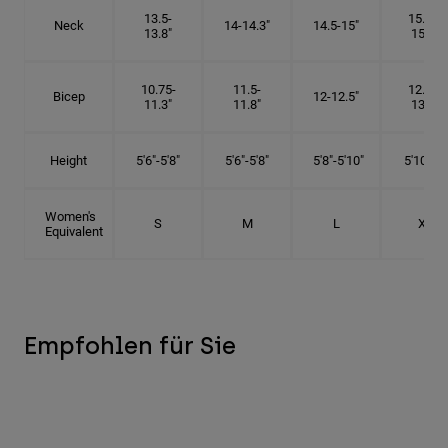
13.5-
15.25-
Neck
14-14.3"
14.5-15"
13.8"
15.5"
10.75-
11.5-
12.75-
Bicep
12-12.5"
11.3"
11.8"
13.3"
Height
5'6"-5'8"
5'6"-5'8"
5'8"-5'10"
5'10"- 6'
Women's
S
M
L
XL
Equivalent
Empfohlen für Sie