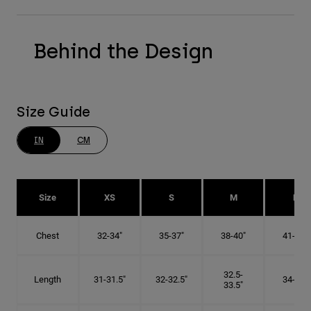
Behind the Design
Size Guide
IN
CM
Size
XS
S
M
L
Chest
32-34"
35-37"
38-40"
41-43"
32.5-
Length
31-31.5"
32-32.5"
34-35"
33.5"