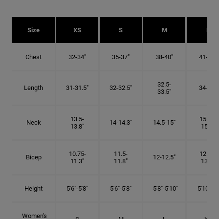
Size
XS
S
M
L
Chest
32-34"
35-37"
38-40"
41-43"
32.5-
Length
31-31.5"
32-32.5"
34-35"
33.5"
13.5-
15.25-
Neck
14-14.3"
14.5-15"
13.8"
15.5"
10.75-
11.5-
12.75-
Bicep
12-12.5"
11.3"
11.8"
13.3"
Height
5'6"-5'8"
5'6"-5'8"
5'8"-5'10"
5'10"- 6'
Women's