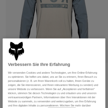
Hosen
Guards
Hosen
Hemden
Hosen
Brillen
Alle anzeigen
Handschuhe
Socken
Kurze Hosen
Alle anzeigen
Jacken
Jacken
Damen
Protektoren
T-Shirts & Tops
Handschuhe
Moto
Brillen
Hoodies und Pullover
Protektoren
Helme
Jacken
Socken
Verbessern Sie Ihre Erfahrung
Jerseys
Hosen
Brillen
Bewertungen
Hosen
Wir verwenden Cookies und andere Technologien, um Ihre Online-Erfahrung
Taschen & Zubehör
Shirts
zu optimieren. Sie helfen uns dabei, uns an Sie zu erinnern, Ihren Besuch zu
Jersey Ranger Off-Road
Stiefel
Socken
personalisieren (z. B. um Ihren Warenkorb voll zu halten, Ihnen Geräte zu
Alle anzeigen
zeigen, die Sie interessieren, und Ihnen relevantere Werbung zu senden) und
Spare parts
Guards
unsere Website zu verbessern. Wenn Sie auf „Akzeptieren und fortfahren“
Artikelnr.
33012
Zubehör
klicken, stimmen Sie diesen Technologien zu und erlauben uns und unseren
Handschuhe
vertrauenswürdigen Partnern, Informationen über Ihre Interaktionen mit der
Price reduced from
to
€ 69,99
€ 48,99
30% OFF
Website zu sammeln, zu verwenden und weiterzugeben, um Ihre Erfahrung
Kinder
Brillen
Ersatzteile
und Ihre digitalen Inhalte zu personalisieren. Möchten Sie mehr darüber