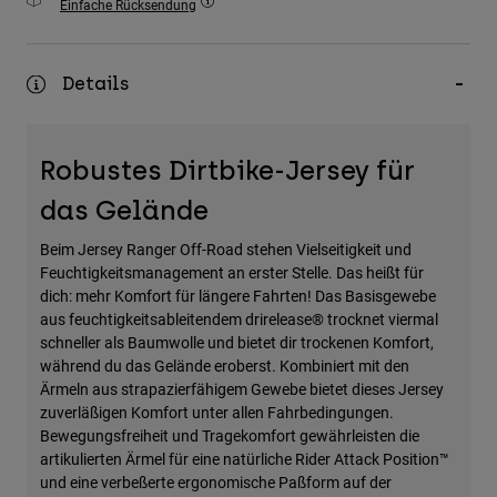
Einfache Rücksendung
Zubehör
Alles in Accessoires
Details
Taschen & Rucksäcke
Hüte & Mützen
Robustes Dirtbike-Jersey für
Alle anzeigen
das Gelände
Beim Jersey Ranger Off-Road stehen Vielseitigkeit und
Feuchtigkeitsmanagement an erster Stelle. Das heißt für
dich: mehr Komfort für längere Fahrten! Das Basisgewebe
aus feuchtigkeitsableitendem drirelease® trocknet viermal
schneller als Baumwolle und bietet dir trockenen Komfort,
während du das Gelände eroberst. Kombiniert mit den
Ärmeln aus strapazierfähigem Gewebe bietet dieses Jersey
zuverläßigen Komfort unter allen Fahrbedingungen.
Bewegungsfreiheit und Tragekomfort gewährleisten die
artikulierten Ärmel für eine natürliche Rider Attack Position™
und eine verbeßerte ergonomische Paßform auf der