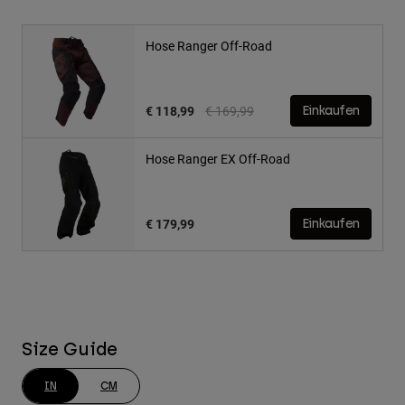
Hose Ranger Off-Road
Price reduced from
to
€ 118,99
€ 169,99
Einkaufen
Hose Ranger EX Off-Road
€ 179,99
Einkaufen
Size Guide
IN
CM