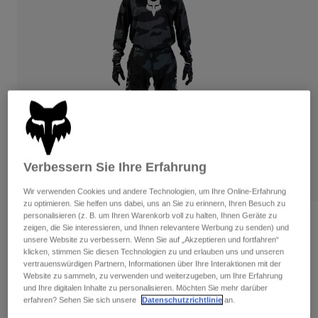
Hosen
Guards
Hosen
Hemden
Hosen
Brillen
Alle anzeigen
Handschuhe
Socken
Kurze Hosen
Alle anzeigen
Jacken
Jacken
Damen
Protektoren
T-Shirts & Tops
Handschuhe
Moto
Brillen
Hoodies und Pullover
Verbessern Sie Ihre Erfahrung
Protektoren
Helme
Jacken
Socken
Jerseys
Wir verwenden Cookies und andere Technologien, um Ihre Online-Erfahrung
Hosen
Brillen
zu optimieren. Sie helfen uns dabei, uns an Sie zu erinnern, Ihren Besuch zu
Hosen
personalisieren (z. B. um Ihren Warenkorb voll zu halten, Ihnen Geräte zu
Taschen & Zubehör
Shirts
Bewertungen
zeigen, die Sie interessieren, und Ihnen relevantere Werbung zu senden) und
Stiefel
Socken
unsere Website zu verbessern. Wenn Sie auf „Akzeptieren und fortfahren“
Alle anzeigen
Jersey 180 Bnkr
klicken, stimmen Sie diesen Technologien zu und erlauben uns und unseren
Spare parts
Guards
vertrauenswürdigen Partnern, Informationen über Ihre Interaktionen mit der
Zubehör
Website zu sammeln, zu verwenden und weiterzugeben, um Ihre Erfahrung
Handschuhe
Artikelnr.
31280
und Ihre digitalen Inhalte zu personalisieren. Möchten Sie mehr darüber
Kinder
erfahren? Sehen Sie sich unsere
Datenschutzrichtlinie
an.
Brillen
Ersatzteile
Price reduced from
to
€ 44,99
€ 26,99
40% OFF