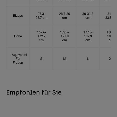
27.3-
28.7-30
30-31.8
31.8-
Bizeps
28.7 cm
cm
cm
33.8 cm
167.6-
172.7-
177.8-
180.3-
Höhe
172.7
177.8
182.9
185.5
cm
cm
cm
cm
Äquivalent
Für
S
M
L
XL
Frauen
Empfohlen für Sie