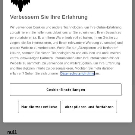
Hosen
Guards
Hosen
Hemden
Hosen
Brillen
Verbessern Sie Ihre Erfahrung
Alle anzeigen
Handschuhe
Socken
Wir verwenden Cookies und andere Technologien, um Ihre Online-Erfahrung
Kurze Hosen
zu optimieren. Sie helfen uns dabei, uns an Sie zu erinnern, Ihren Besuch zu
Alle anzeigen
Jacken
personalisieren (z. B. um Ihren Warenkorb voll zu halten, Ihnen Geräte zu
Jacken
zeigen, die Sie interessieren, und Ihnen relevantere Werbung zu senden) und
Damen
unsere Website zu verbessern. Wenn Sie auf „Akzeptieren und fortfahren“
Protektoren
klicken, stimmen Sie diesen Technologien zu und erlauben uns und unseren
T-Shirts & Tops
Handschuhe
Moto
vertrauenswürdigen Partnern, Informationen über Ihre Interaktionen mit der
Website zu sammeln, zu verwenden und weiterzugeben, um Ihre Erfahrung
Brillen
Hoodies und Pullover
und Ihre digitalen Inhalte zu personalisieren. Möchten Sie mehr darüber
Protektoren
Helme
erfahren? Sehen Sie sich unsere
Datenschutzrichtlinie
an.
Jacken
Socken
Jerseys
Hosen
Brillen
Cookie-Einstellungen
Hosen
Taschen & Zubehör
Shirts
Bewertungen
Stiefel
Socken
Alle anzeigen
Jacke Ranger Fire Damen
Nur die wesentliche
Akzeptieren und fortfahren
Spare parts
Guards
Zubehör
Handschuhe
Artikelnr.
27533
Kinder
Brillen
Ersatzteile
null