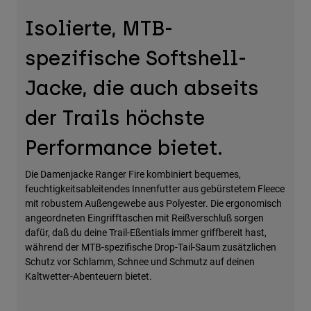
Zubehör
Isolierte, MTB-
Alles in Accessoires
spezifische Softshell-
Taschen & Rucksäcke
Jacke, die auch abseits
Hüte & Mützen
Alle anzeigen
der Trails höchste
Performance bietet.
Die Damenjacke Ranger Fire kombiniert bequemes,
feuchtigkeitsableitendes Innenfutter aus gebürstetem Fleece
mit robustem Außengewebe aus Polyester. Die ergonomisch
angeordneten Eingrifftaschen mit Reißverschluß sorgen
dafür, daß du deine Trail-Eßentials immer griffbereit hast,
während der MTB-spezifische Drop-Tail-Saum zusätzlichen
Schutz vor Schlamm, Schnee und Schmutz auf deinen
Kaltwetter-Abenteuern bietet.