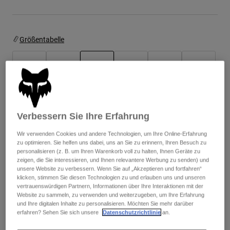
Jacken
Moto entdecken
T-shirts
Socken
Hoodies und Pullover
Alle anzeigen
Größentabelle
Product Help
Alle anzeigen
MTB entdecken
Motorradausrüstung Ratgeber
XS
S
M
L
XL
2XL
Freizeitkleidung
Product Help
Zubehör
Helm-Pflegeanleitung
ausgewählt
MTB Ratgeber
Tops
Stiefel-Pflegeanleitung
Hüte & Mützen
Farben -
Mattes Schwarz
Verbessern Sie Ihre Erfahrung
Hoodies und Pullover
Helm-Pflegeanleitung
Taschen & Rucksäcke
Jacken
Wir verwenden Cookies und andere Technologien, um Ihre Online-Erfahrung
Socken
zu optimieren. Sie helfen uns dabei, uns an Sie zu erinnern, Ihren Besuch zu
Hosen
personalisieren (z. B. um Ihren Warenkorb voll zu halten, Ihnen Geräte zu
Stickers
ausgewählt
zeigen, die Sie interessieren, und Ihnen relevantere Werbung zu senden) und
Kurze Hosen
unsere Website zu verbessern. Wenn Sie auf „Akzeptieren und fortfahren“
Sonstiges Zubehör
klicken, stimmen Sie diesen Technologien zu und erlauben uns und unseren
Zum Warenkorb hinzufügen
Badehosen
Alle anzeigen
vertrauenswürdigen Partnern, Informationen über Ihre Interaktionen mit der
Website zu sammeln, zu verwenden und weiterzugeben, um Ihre Erfahrung
Alle anzeigen
und Ihre digitalen Inhalte zu personalisieren. Möchten Sie mehr darüber
erfahren? Sehen Sie sich unsere
Datenschutzrichtlinie
an.
Kostenloser Versand bei Bestellungen ab 125€