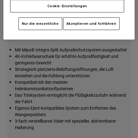
Zubehör
Einfache Rücksendung
Cookie-Einstellungen
Alles in Accessoires
Nur die wesentliche
Akzeptieren und fortfahren
Details
Taschen & Rucksäcke
Hüte & Mützen
Alle anzeigen
Mit Mips® Integra Split Aufprallschutzsystem ausgestattet
4K-Kohlefaserschale für erhöhte Aufprallfestigkeit und
geringeres Gewicht
Strategisch platzierte Belüftungsöffnungen, die Luft
einziehen und die Kühlung unterstützen
Kompatibel mit den meisten
Helmkommunikationßystemen
Das Trinksystem ermöglicht die Flüßigkeitszufuhr während
der Fahrt
Eigenes Eject-kompatibles System zum Entfernen des
Wangenpolsters
3-fach verstellbares Visier mit spezieller, abtrennbarer
Halterung