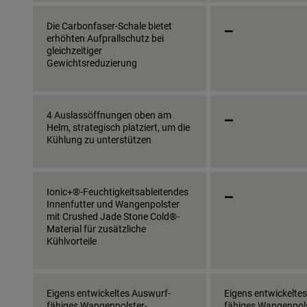
_
Die Carbonfaser-Schale bietet
erhöhten Aufprallschutz bei
gleichzeitiger
Gewichtsreduzierung
_
4 Auslassöffnungen oben am
Helm, strategisch platziert, um die
Kühlung zu unterstützen
_
Ionic+®-Feuchtigkeitsableitendes
Innenfutter und Wangenpolster
mit Crushed Jade Stone Cold®-
Material für zusätzliche
Kühlvorteile
Eigens entwickeltes Auswurf-
Eigens entwickelte
fähiges Wangenpolster-
fähiges Wangenpols