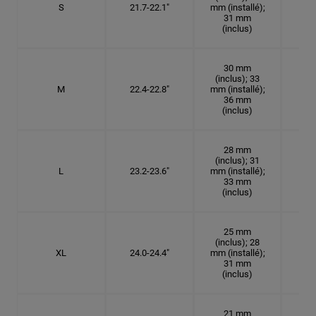
S
21.7-22.1"
mm (installé);
6
31 mm
(inclus)
30 mm
(inclus); 33
M
22.4-22.8"
mm (installé);
7 1
36 mm
(inclus)
28 mm
(inclus); 31
L
23.2-23.6"
mm (installé);
7 3
33 mm
(inclus)
25 mm
(inclus); 28
XL
24.0-24.4"
mm (installé);
7 5
31 mm
(inclus)
21 mm