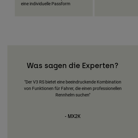
eine individuelle Passform
Was sagen die Experten?
bination
"Der V3 RS ist der erste professionelle Motocross-
"De
ionellen
Helm mit dem Mips Integra Split-System, das eine
von
präzise Passform bietet, die Belüftung maximiert und
dazu beiträgt, die Kopfrotation im Falle einer Kollision
zu reduzieren"
- LeBigUSA