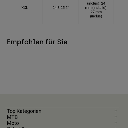
(inclus); 24
XXL
24.8-25.2"
mm (installé);
7
27 mm
(inclus)
Empfohlen für Sie
Top Kategorien
MTB
Moto