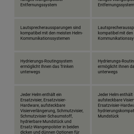
Entfernungssystem
Entfernungssyste
Lautsprecheraussparungen sind
Lautsprecheraussp
kompatibel mit den meisten Helm-
kompatibel mit den
Kommunikationssystemen
Kommunikationssy
Hydrierungs-Routingsystem
Hydrierungs-Routi
ermöglicht Ihnen das Trinken
ermöglicht Ihnen da
unterwegs
unterwegs
Jeder Helm enthält ein
Jeder Helm enthält 
Ersatzvisier, Ersatzvisier-
aufsteckbare Visie
Hardware, aufsteckbare
Ersatzvisier-Hardw
Visierverlängerung, Schmutzvisier,
hydrierungskompat
Schmutzvisier-Schaumstoff,
Mundstück
hydrierbare Mundstück und
Ersatz-Wangenpolster in beiden
dicken und dünnen Optionen für