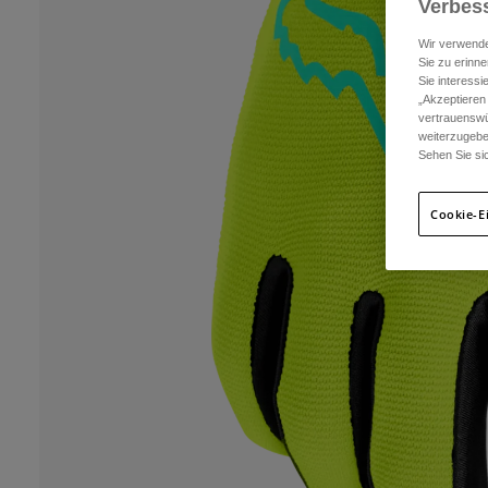
Verbess
Wir verwende
Sie zu erinne
Sie interess
„Akzeptieren
vertrauenswü
weiterzugebe
Sehen Sie si
Cookie-E