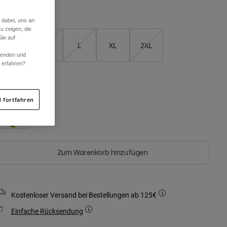
Größentabelle
 dabei, uns an
u zeigen, die
ie auf
S
M
L
XL
2XL
rwenden und
r erfahren?
arben -
 fortfahren
Zum Warenkorb hinzufügen
Kostenloser Versand bei Bestellungen ab 125€
Einfache Rücksendung