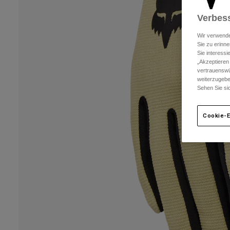
Verbess
Wir verwende
Sie zu erinne
Sie interess
„Akzeptieren
vertrauenswü
weiterzugebe
Sehen Sie si
Cookie-E