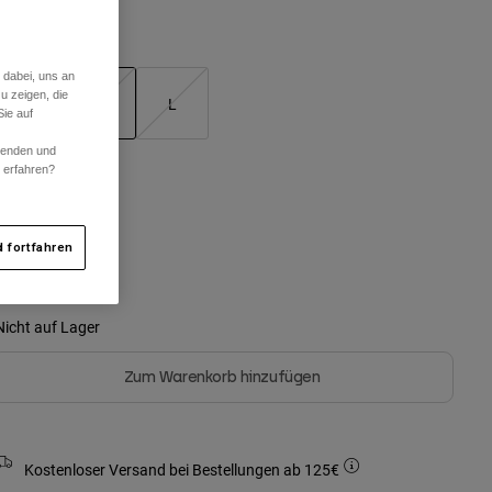
Größentabelle
 dabei, uns an
u zeigen, die
S
M
L
ie auf
ausgewählt
rwenden und
r erfahren?
arben -
Blassgrün
 fortfahren
Nicht auf Lager
Zum Warenkorb hinzufügen
Kostenloser Versand bei Bestellungen ab 125€