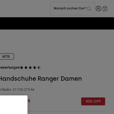
Anmelden
Wonach suchen Sie?
0
MTB
ewertungen
Handschuhe Ranger Damen
rtikelnr.
31120-275-M
rice reduced from
to
 29,99
€ 17,99
40% OFF