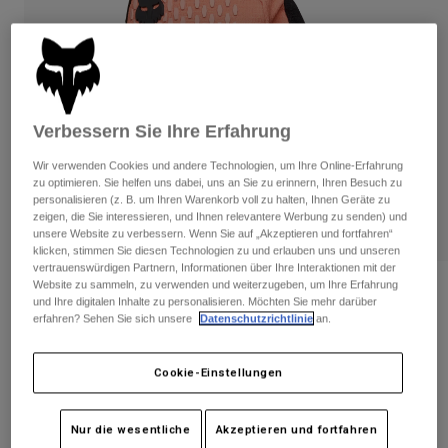
Hosen
Guards
Hosen
Hemden
Hosen
Brillen
Alle anzeigen
Handschuhe
Socken
Kurze Hosen
Alle anzeigen
Jacken
Verbessern Sie Ihre Erfahrung
Jacken
Damen
Wir verwenden Cookies und andere Technologien, um Ihre Online-Erfahrung
Protektoren
zu optimieren. Sie helfen uns dabei, uns an Sie zu erinnern, Ihren Besuch zu
T-Shirts & Tops
Handschuhe
Moto
personalisieren (z. B. um Ihren Warenkorb voll zu halten, Ihnen Geräte zu
Brillen
zeigen, die Sie interessieren, und Ihnen relevantere Werbung zu senden) und
Hoodies und Pullover
unsere Website zu verbessern. Wenn Sie auf „Akzeptieren und fortfahren“
Protektoren
Helme
Jacken
klicken, stimmen Sie diesen Technologien zu und erlauben uns und unseren
Socken
vertrauenswürdigen Partnern, Informationen über Ihre Interaktionen mit der
Jerseys
Hosen
Brillen
Website zu sammeln, zu verwenden und weiterzugeben, um Ihre Erfahrung
Bewertungen
Hosen
und Ihre digitalen Inhalte zu personalisieren. Möchten Sie mehr darüber
Taschen & Zubehör
Shirts
erfahren? Sehen Sie sich unsere
Datenschutzrichtlinie
an.
Handschuhe Defend
Stiefel
Socken
Alle anzeigen
Spare parts
Guards
Artikelnr.
33792
Cookie-Einstellungen
Zubehör
Handschuhe
Price reduced from
to
€ 39,99
€ 25,99
35% OFF
Kinder
Brillen
Ersatzteile
Nur die wesentliche
Akzeptieren und fortfahren