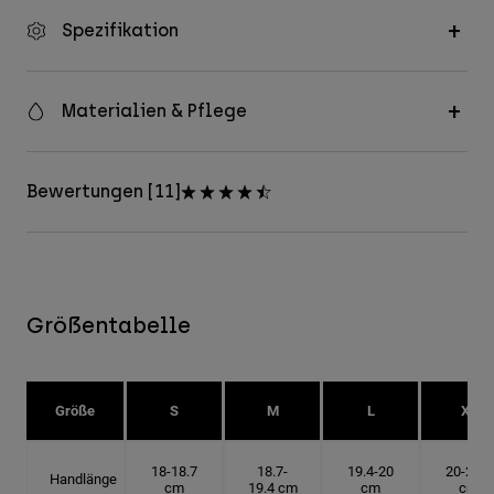
Spezifikation
Materialien & Pflege
Bewertungen [11]
Größentabelle
Größe
S
M
L
XL
18-18.7
18.7-
19.4-20
20-20.6
Handlänge
cm
19.4 cm
cm
cm