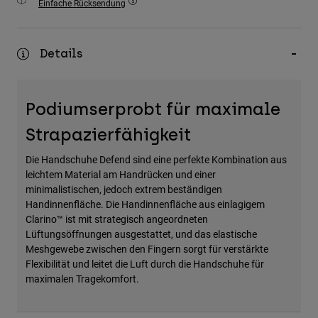
Einfache Rücksendung
Zubehör
Alles in Accessoires
Details
Taschen & Rucksäcke
Hüte & Mützen
Podiumserprobt für maximale
Alle anzeigen
Strapazierfähigkeit
Die Handschuhe Defend sind eine perfekte Kombination aus
leichtem Material am Handrücken und einer
minimalistischen, jedoch extrem beständigen
Handinnenfläche. Die Handinnenfläche aus einlagigem
Clarino™ ist mit strategisch angeordneten
Lüftungsöffnungen ausgestattet, und das elastische
Meshgewebe zwischen den Fingern sorgt für verstärkte
Flexibilität und leitet die Luft durch die Handschuhe für
maximalen Tragekomfort.