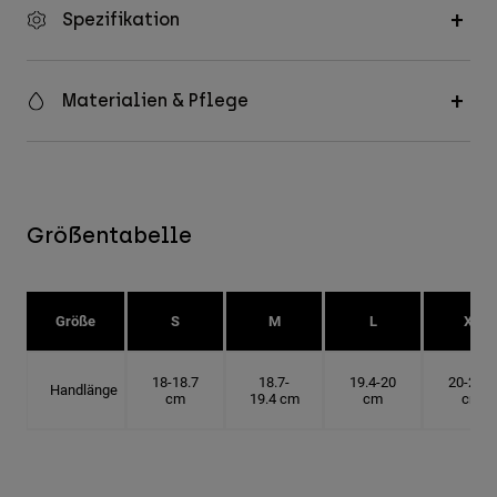
Spezifikation
Materialien & Pflege
Größentabelle
Größe
S
M
L
XL
18-18.7
18.7-
19.4-20
20-20.6
Handlänge
cm
19.4 cm
cm
cm