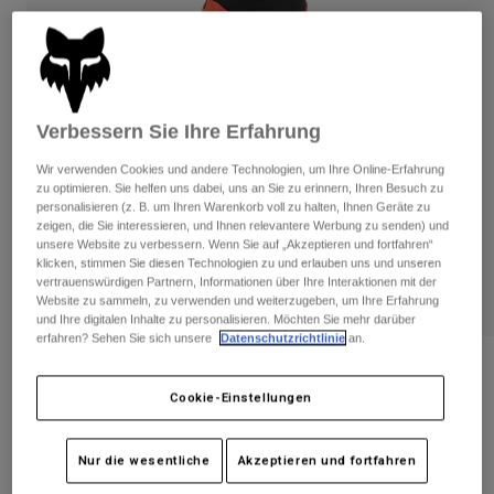
Hosen
Guards
Hosen
Hemden
Hosen
Brillen
Alle anzeigen
Handschuhe
Socken
Kurze Hosen
Alle anzeigen
Verbessern Sie Ihre Erfahrung
Jacken
Jacken
Damen
Wir verwenden Cookies und andere Technologien, um Ihre Online-Erfahrung
Protektoren
zu optimieren. Sie helfen uns dabei, uns an Sie zu erinnern, Ihren Besuch zu
personalisieren (z. B. um Ihren Warenkorb voll zu halten, Ihnen Geräte zu
T-Shirts & Tops
Handschuhe
Moto
zeigen, die Sie interessieren, und Ihnen relevantere Werbung zu senden) und
Brillen
Hoodies und Pullover
unsere Website zu verbessern. Wenn Sie auf „Akzeptieren und fortfahren“
Protektoren
Helme
klicken, stimmen Sie diesen Technologien zu und erlauben uns und unseren
Jacken
vertrauenswürdigen Partnern, Informationen über Ihre Interaktionen mit der
Socken
Jerseys
Website zu sammeln, zu verwenden und weiterzugeben, um Ihre Erfahrung
Hosen
Brillen
und Ihre digitalen Inhalte zu personalisieren. Möchten Sie mehr darüber
Hosen
erfahren? Sehen Sie sich unsere
Datenschutzrichtlinie
an.
Taschen & Zubehör
Shirts
Stiefel
Socken
Handschuhe Defend Thermo - CE
Alle anzeigen
Spare parts
Cookie-Einstellungen
Guards
Artikelnr.
31323
Zubehör
Handschuhe
Nur die wesentliche
Akzeptieren und fortfahren
Kinder
Price reduced from
to
€ 44,99
€ 26,99
40% OFF
Brillen
Ersatzteile