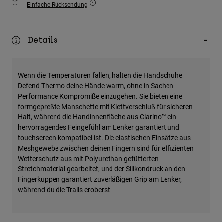
Einfache Rücksendung
Zubehör
Alles in Accessoires
Details
Taschen & Rucksäcke
Hüte & Mützen
Wenn die Temperaturen fallen, halten die Handschuhe
Alle anzeigen
Defend Thermo deine Hände warm, ohne in Sachen
Performance Kompromiße einzugehen. Sie bieten eine
formgepreßte Manschette mit Klettverschluß für sicheren
Halt, während die Handinnenfläche aus Clarino™ ein
hervorragendes Feingefühl am Lenker garantiert und
touchscreen-kompatibel ist. Die elastischen Einsätze aus
Meshgewebe zwischen deinen Fingern sind für effizienten
Wetterschutz aus mit Polyurethan gefütterten
Stretchmaterial gearbeitet, und der Silikondruck an den
Fingerkuppen garantiert zuverläßigen Grip am Lenker,
während du die Trails eroberst.