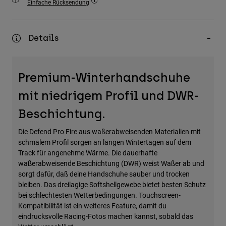
Einfache Rücksendung
Zubehör
Alles in Accessoires
Details
Taschen & Rucksäcke
Hüte & Mützen
Premium-Winterhandschuhe
Alle anzeigen
mit niedrigem Profil und DWR-
Beschichtung.
Die Defend Pro Fire aus waßerabweisenden Materialien mit
schmalem Profil sorgen an langen Wintertagen auf dem
Track für angenehme Wärme. Die dauerhafte
waßerabweisende Beschichtung (DWR) weist Waßer ab und
sorgt dafür, daß deine Handschuhe sauber und trocken
bleiben. Das dreilagige Softshellgewebe bietet besten Schutz
bei schlechtesten Wetterbedingungen. Touchscreen-
Kompatibilität ist ein weiteres Feature, damit du
eindrucksvolle Racing-Fotos machen kannst, sobald das