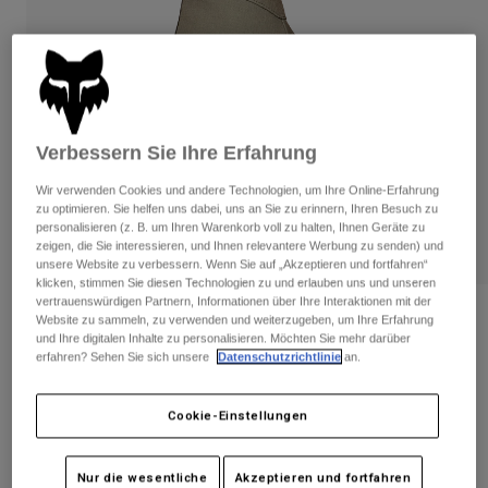
Hosen
Guards
Hosen
Hemden
Hosen
Brillen
Alle anzeigen
Handschuhe
Socken
Kurze Hosen
Alle anzeigen
Jacken
Verbessern Sie Ihre Erfahrung
Jacken
Damen
Protektoren
Wir verwenden Cookies und andere Technologien, um Ihre Online-Erfahrung
T-Shirts & Tops
Handschuhe
Moto
zu optimieren. Sie helfen uns dabei, uns an Sie zu erinnern, Ihren Besuch zu
personalisieren (z. B. um Ihren Warenkorb voll zu halten, Ihnen Geräte zu
Brillen
Hoodies und Pullover
zeigen, die Sie interessieren, und Ihnen relevantere Werbung zu senden) und
Protektoren
Helme
unsere Website zu verbessern. Wenn Sie auf „Akzeptieren und fortfahren“
Jacken
klicken, stimmen Sie diesen Technologien zu und erlauben uns und unseren
Socken
Jerseys
vertrauenswürdigen Partnern, Informationen über Ihre Interaktionen mit der
Hosen
Brillen
Bewertungen
Website zu sammeln, zu verwenden und weiterzugeben, um Ihre Erfahrung
Hosen
und Ihre digitalen Inhalte zu personalisieren. Möchten Sie mehr darüber
Taschen & Zubehör
Shirts
erfahren? Sehen Sie sich unsere
Datenschutzrichtlinie
an.
Handschuhe Defend Pro Fire
Stiefel
Socken
Alle anzeigen
Spare parts
Guards
Artikelnr.
33802
Zubehör
Cookie-Einstellungen
Handschuhe
Price reduced from
to
€ 54,99
€ 35,74
35% OFF
Kinder
Brillen
Ersatzteile
Nur die wesentliche
Akzeptieren und fortfahren