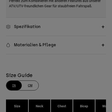
Perfekt zum Kombinieren mit anderen Features aus unserer
ATV/UTV-freundlichen Gear für staubfreien Fahrspaß.
Spezifikation
Materialien & Pflege
Size Guide
IN
CM
Size
Neck
Chest
Bicep
Waist