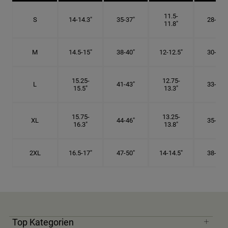
11.5-
S
14-14.3"
35-37"
28-29"
11.8"
M
14.5-15"
38-40"
12-12.5"
30-32"
15.25-
12.75-
L
41-43"
33-34"
15.5"
13.3"
15.75-
13.25-
XL
44-46"
35-36"
16.3"
13.8"
2XL
16.5-17"
47-50"
14-14.5"
38-40"
Top Kategorien