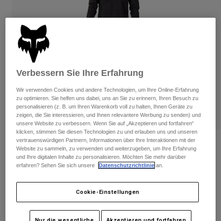
Hosen
Guards
Hosen
Hemden
Hosen
Brillen
Alle anzeigen
Handschuhe
Socken
Kurze Hosen
Alle anzeigen
Jacken
Jacken
Damen
Verbessern Sie Ihre Erfahrung
Protektoren
Wir verwenden Cookies und andere Technologien, um Ihre Online-Erfahrung
T-Shirts & Tops
Handschuhe
Moto
zu optimieren. Sie helfen uns dabei, uns an Sie zu erinnern, Ihren Besuch zu
Brillen
personalisieren (z. B. um Ihren Warenkorb voll zu halten, Ihnen Geräte zu
Hoodies und Pullover
zeigen, die Sie interessieren, und Ihnen relevantere Werbung zu senden) und
Protektoren
Helme
Jacken
unsere Website zu verbessern. Wenn Sie auf „Akzeptieren und fortfahren“
Socken
klicken, stimmen Sie diesen Technologien zu und erlauben uns und unseren
Jerseys
Hosen
Brillen
vertrauenswürdigen Partnern, Informationen über Ihre Interaktionen mit der
Dustsuit Defend Drive
Hosen
Website zu sammeln, zu verwenden und weiterzugeben, um Ihre Erfahrung
Taschen & Zubehör
Shirts
und Ihre digitalen Inhalte zu personalisieren. Möchten Sie mehr darüber
Stiefel
Socken
Artikelnr.
28849
erfahren? Sehen Sie sich unsere
Datenschutzrichtlinie
an.
Alle anzeigen
Spare parts
Guards
€ 139,99
Zubehör
Cookie-Einstellungen
Handschuhe
Kinder
Brillen
Ersatzteile
Nur die wesentliche
Akzeptieren und fortfahren