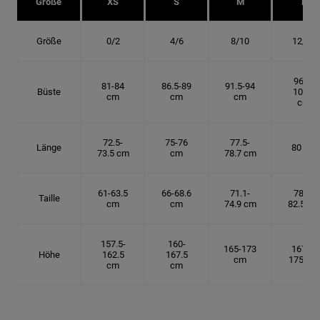
Größe
XS
S
M
L
Größe
0/2
4/6
8/10
12/14
96.5-
81-84
86.5-89
91.5-94
Büste
101.5
cm
cm
cm
cm
72.5-
75-76
77.5-
Länge
80 cm
73.5 cm
cm
78.7 cm
61-63.5
66-68.6
71.1-
78.7-
Taille
cm
cm
74.9 cm
82.5 cm
157.5-
160-
165-173
167.5-
Höhe
162.5
167.5
cm
175 cm
cm
cm