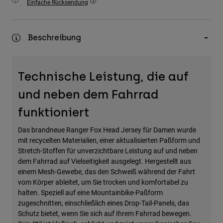
Einfache Rücksendung
Zubehör
Alles in Accessoires
Beschreibung
Taschen & Rucksäcke
Hüte & Mützen
Technische Leistung, die auf
Alle anzeigen
und neben dem Fahrrad
funktioniert
Das brandneue Ranger Fox Head Jersey für Damen wurde
mit recycelten Materialien, einer aktualisierten Paßform und
Stretch-Stoffen für unverzichtbare Leistung auf und neben
dem Fahrrad auf Vielseitigkeit ausgelegt. Hergestellt aus
einem Mesh-Gewebe, das den Schweiß während der Fahrt
vom Körper ableitet, um Sie trocken und komfortabel zu
halten. Speziell auf eine Mountainbike-Paßform
zugeschnitten, einschließlich eines Drop-Tail-Panels, das
Schutz bietet, wenn Sie sich auf Ihrem Fahrrad bewegen.