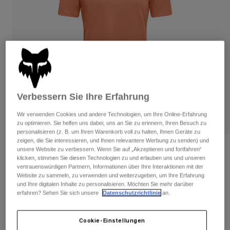
Hosen
Guards
Hosen
Hemden
Hosen
Brillen
Alle anzeigen
Handschuhe
Socken
Kurze Hosen
Alle anzeigen
Jacken
Jacken
Damen
Protektoren
Verbessern Sie Ihre Erfahrung
T-Shirts & Tops
Handschuhe
Moto
Brillen
Hoodies und Pullover
Wir verwenden Cookies und andere Technologien, um Ihre Online-Erfahrung
Protektoren
Helme
zu optimieren. Sie helfen uns dabei, uns an Sie zu erinnern, Ihren Besuch zu
Jacken
personalisieren (z. B. um Ihren Warenkorb voll zu halten, Ihnen Geräte zu
Socken
Jerseys
zeigen, die Sie interessieren, und Ihnen relevantere Werbung zu senden) und
Hosen
Brillen
Bewertungen
unsere Website zu verbessern. Wenn Sie auf „Akzeptieren und fortfahren“
Hosen
klicken, stimmen Sie diesen Technologien zu und erlauben uns und unseren
Taschen & Zubehör
Shirts
vertrauenswürdigen Partnern, Informationen über Ihre Interaktionen mit der
Damen Ranger Fox Head Trikot
Stiefel
Socken
Website zu sammeln, zu verwenden und weiterzugeben, um Ihre Erfahrung
Alle anzeigen
und Ihre digitalen Inhalte zu personalisieren. Möchten Sie mehr darüber
Spare parts
Guards
Artikelnr.
33440
erfahren? Sehen Sie sich unsere
Datenschutzrichtlinie
an.
Zubehör
Handschuhe
Price reduced from
to
€ 44,99
€ 26,99
40% OFF
Kinder
Brillen
Ersatzteile
Cookie-Einstellungen