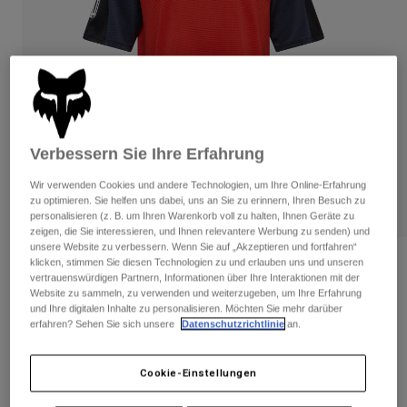
Hosen
Guards
Hosen
Hemden
Hosen
Brillen
Alle anzeigen
Handschuhe
Socken
Kurze Hosen
Alle anzeigen
Jacken
Jacken
Damen
Verbessern Sie Ihre Erfahrung
Protektoren
T-Shirts & Tops
Handschuhe
Moto
Wir verwenden Cookies und andere Technologien, um Ihre Online-Erfahrung
Brillen
Hoodies und Pullover
zu optimieren. Sie helfen uns dabei, uns an Sie zu erinnern, Ihren Besuch zu
Protektoren
Helme
personalisieren (z. B. um Ihren Warenkorb voll zu halten, Ihnen Geräte zu
Jacken
zeigen, die Sie interessieren, und Ihnen relevantere Werbung zu senden) und
Socken
Jerseys
unsere Website zu verbessern. Wenn Sie auf „Akzeptieren und fortfahren“
Hosen
Brillen
klicken, stimmen Sie diesen Technologien zu und erlauben uns und unseren
Bewertungen
Hosen
vertrauenswürdigen Partnern, Informationen über Ihre Interaktionen mit der
Taschen & Zubehör
Shirts
Website zu sammeln, zu verwenden und weiterzugeben, um Ihre Erfahrung
Youth Defend Elevated Trikot
Stiefel
Socken
und Ihre digitalen Inhalte zu personalisieren. Möchten Sie mehr darüber
Alle anzeigen
erfahren? Sehen Sie sich unsere
Datenschutzrichtlinie
an.
Spare parts
Guards
Artikelnr.
36406
Zubehör
Handschuhe
Cookie-Einstellungen
Price reduced from
to
€ 39,99
€ 27,99
30% OFF
Kinder
Brillen
Ersatzteile