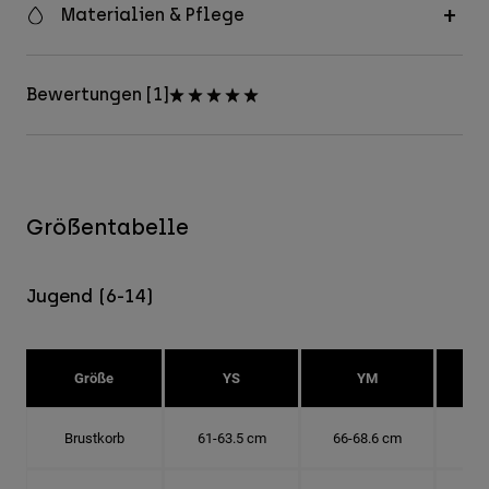
Materialien & Pflege
Bewertungen [1]
Größentabelle
Jugend (6-14)
Größe
YS
YM
Brustkorb
61-63.5 cm
66-68.6 cm
71-