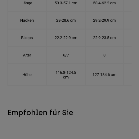
Länge
53.3-57.1 cm
58.4-62.2 cm
63.
Nacken
28-28.6 cm
29.2-29.9 cm
30.
Bizeps
22.2-22.9 cm
22.9-23.5 cm
24.
Alter
6/7
8
116.8-124.5
Höhe
127-134.6 cm
137
cm
Empfohlen für Sie