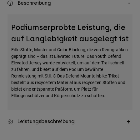
Beschreibung
Zubehör
Alles in Accessoires
Podiumserprobte Leistung, die
Taschen & Rucksäcke
auf Langlebigkeit ausgelegt ist
Hüte & Mützen
Alle anzeigen
Edle Stoffe, Muster und Color-Blocking, die von Renngrafiken
geprägt sind – das ist Elevated Future. Das Youth Defend
Elevated Jersey wurde entwickelt, um auf dem Trail schnell
zu fahren, und bietet auf dem Podium bewährte
Rennleistung mit Stil. ® Das Defend Mountainbike-Trikot
besteht aus recyceltem Material aus recycelten Stoffen und
bietet eine entspannte Paßform, um Platz für
Ellbogenschützer und Körperschutz zu schaffen.
Leistungsbeschreibung