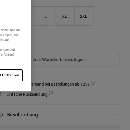
S
M
L
XL
2XL
 dabei, uns an
u zeigen, die
arben -
Schwarz
ie auf
rwenden und
r erfahren?
Zum Warenkorb hinzufügen
 fortfahren
Kostenloser Versand bei Bestellungen ab 125€
Einfache Rücksendung
Beschreibung