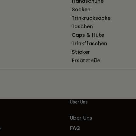
Handschuhe
Socken
Trinkrucksäcke
Taschen
Caps & Hüte
Trinkflaschen
Sticker
Ersatzteile
Über Uns
Über Uns
FAQ
e