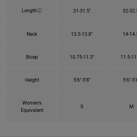
Length
31-31.5"
32-32.
Neck
13.5-13.8"
14-14.
Bicep
10.75-11.3"
11.5-11
Height
5'6"-5'8"
5'6"-5'
Women's
S
M
Equivalent