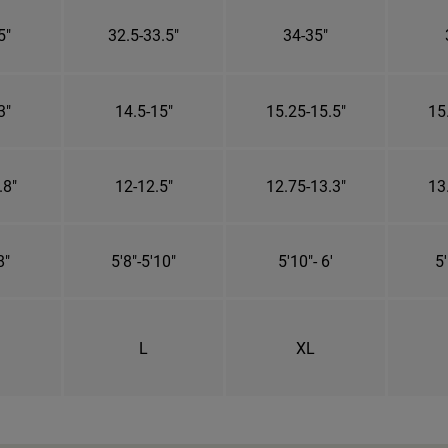
5"
32.5-33.5"
34-35"
3"
14.5-15"
15.25-15.5"
15
.8"
12-12.5"
12.75-13.3"
13
8"
5'8"-5'10"
5'10"- 6'
5'
L
XL