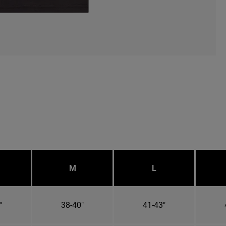
M
L
"
38-40"
41-43"