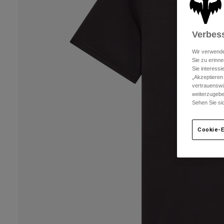
Verbess
Wir verwende
Sie zu erinne
Sie interess
„Akzeptieren
vertrauenswü
weiterzugebe
Sehen Sie si
Cookie-E