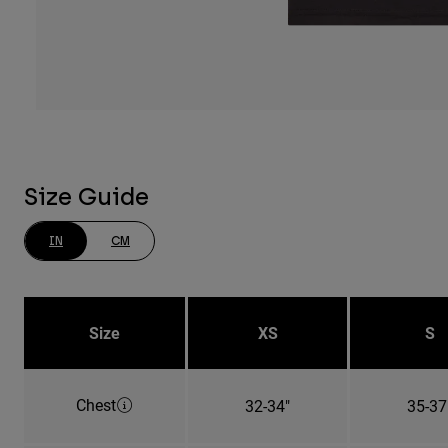
Size Guide
IN
CM
Size
XS
S
Chest
32-34"
35-37