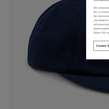
Wir verwende
Sie zu erinne
Sie interess
„Akzeptieren
vertrauenswü
weiterzugebe
Sehen Sie si
Cookie-E