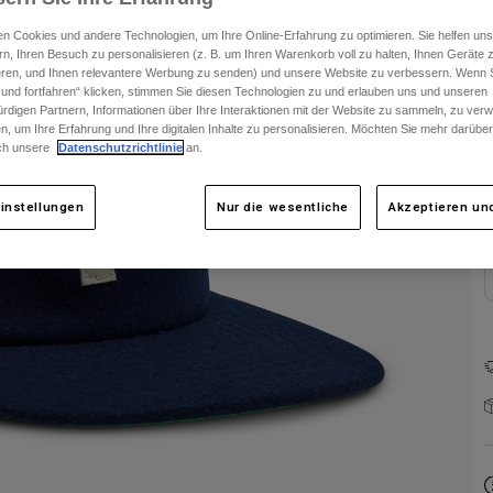
n Cookies und andere Technologien, um Ihre Online-Erfahrung zu optimieren. Sie helfen uns
rn, Ihren Besuch zu personalisieren (z. B. um Ihren Warenkorb voll zu halten, Ihnen Geräte z
ieren, und Ihnen relevantere Werbung zu senden) und unsere Website zu verbessern. Wenn S
 und fortfahren“ klicken, stimmen Sie diesen Technologien zu und erlauben uns und unseren
rdigen Partnern, Informationen über Ihre Interaktionen mit der Website zu sammeln, zu ve
F
n, um Ihre Erfahrung und Ihre digitalen Inhalte zu personalisieren. Möchten Sie mehr darübe
ch unsere
Datenschutzrichtlinie
an.
instellungen
Nur die wesentliche
Akzeptieren und