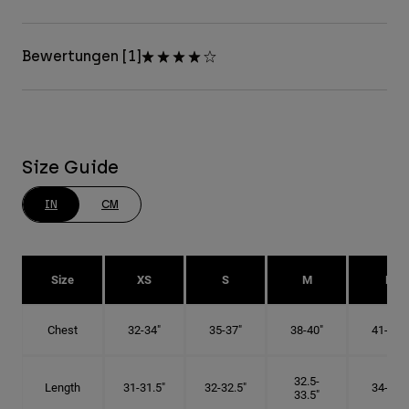
Bewertungen [1]
Size Guide
IN
CM
Size
XS
S
M
L
Chest
32-34"
35-37"
38-40"
41-43"
32.5-
Length
31-31.5"
32-32.5"
34-35"
33.5"