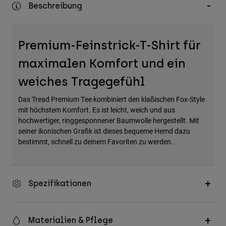
Beschreibung
Zubehör
Alles in Accessoires
Premium-Feinstrick-T-Shirt für
Taschen & Rucksäcke
maximalen Komfort und ein
Hüte & Mützen
Alle anzeigen
weiches Tragegefühl
Das Tread Premium Tee kombiniert den klaßischen Fox-Style
mit höchstem Komfort. Es ist leicht, weich und aus
hochwertiger, ringgesponnener Baumwolle hergestellt. Mit
seiner ikonischen Grafik ist dieses bequeme Hemd dazu
bestimmt, schnell zu deinem Favoriten zu werden.
Spezifikationen
Materialien & Pflege