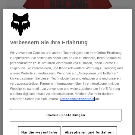
Hosen
Guards
Hosen
Hemden
Hosen
Brillen
Alle anzeigen
Handschuhe
Socken
Kurze Hosen
Alle anzeigen
Jacken
Verbessern Sie Ihre Erfahrung
Jacken
Damen
Protektoren
Wir verwenden Cookies und andere Technologien, um Ihre Online-Erfahrung
T-Shirts & Tops
Handschuhe
Moto
zu optimieren. Sie helfen uns dabei, uns an Sie zu erinnern, Ihren Besuch zu
personalisieren (z. B. um Ihren Warenkorb voll zu halten, Ihnen Geräte zu
Brillen
Hoodies und Pullover
zeigen, die Sie interessieren, und Ihnen relevantere Werbung zu senden) und
Protektoren
Helme
unsere Website zu verbessern. Wenn Sie auf „Akzeptieren und fortfahren“
Jacken
klicken, stimmen Sie diesen Technologien zu und erlauben uns und unseren
Socken
Jerseys
vertrauenswürdigen Partnern, Informationen über Ihre Interaktionen mit der
Hosen
Brillen
Bewertungen
Website zu sammeln, zu verwenden und weiterzugeben, um Ihre Erfahrung
Hosen
Taschen & Zubehör
und Ihre digitalen Inhalte zu personalisieren. Möchten Sie mehr darüber
Shirts
erfahren? Sehen Sie sich unsere
Datenschutzrichtlinie
an.
Tread Premium Tee
Stiefel
Socken
Alle anzeigen
Spare parts
Guards
Artikelnr.
36459
Zubehör
Cookie-Einstellungen
Handschuhe
Price reduced from
to
€ 29,99
€ 17,99
40% OFF
Kinder
Brillen
Ersatzteile
Nur die wesentliche
Akzeptieren und fortfahren