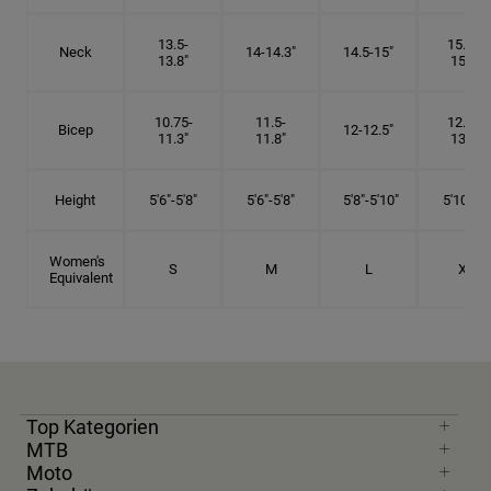
13.5-
15.25-
Neck
14-14.3"
14.5-15"
13.8"
15.5"
10.75-
11.5-
12.75-
Bicep
12-12.5"
11.3"
11.8"
13.3"
Height
5'6"-5'8"
5'6"-5'8"
5'8"-5'10"
5'10"- 6'
Women's
S
M
L
XL
Equivalent
Top Kategorien
MTB
Moto