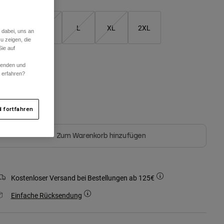
S
M
L
XL
2XL
 dabei, uns an
u zeigen, die
ie auf
rwenden und
arben -
Schwarz
r erfahren?
 fortfahren
ausgewählt
Zum Warenkorb hinzufügen
Kostenloser Versand bei Bestellungen ab 125€
Einfache Rücksendung