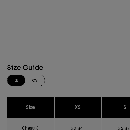
Size Guide
IN
CM
Size
XS
S
Chest
32-34"
35-37