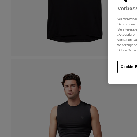
Verbess
Wir verwende
Sie zu erinne
Sie interess
„Akzeptieren
vertrauenswü
weiterzugebe
Sehen Sie si
Cookie-E