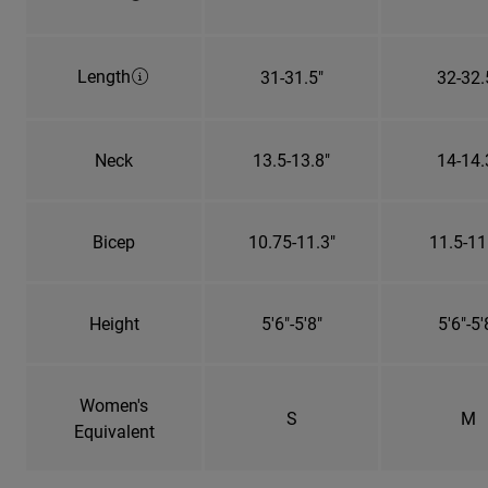
Length
31-31.5"
32-32.
Neck
13.5-13.8"
14-14.
Bicep
10.75-11.3"
11.5-11
Height
5'6"-5'8"
5'6"-5'
Women's
S
M
Equivalent