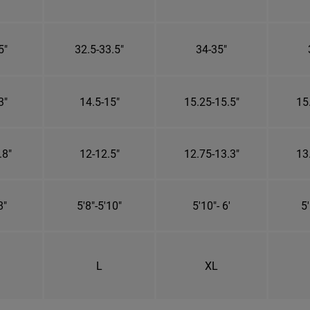
5"
32.5-33.5"
34-35"
3"
14.5-15"
15.25-15.5"
15
.8"
12-12.5"
12.75-13.3"
13
8"
5'8"-5'10"
5'10"- 6'
5'
L
XL