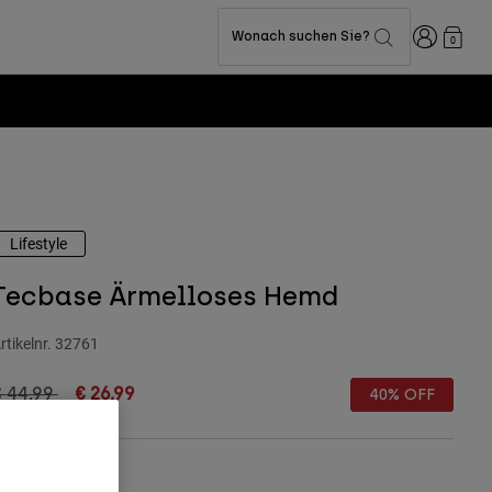
Anmelden
Wonach suchen Sie?
0
Lifestyle
Tecbase Ärmelloses Hemd
rtikelnr.
32761
rice reduced from
to
€ 44,99
€ 26,99
40% OFF
Größentabelle