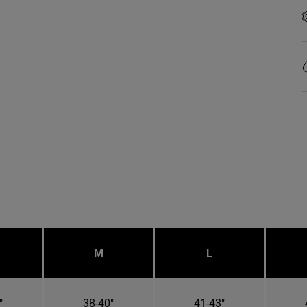
M
L
"
38-40"
41-43"