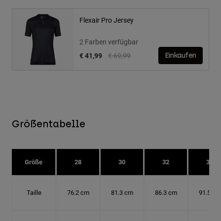
Flexair Pro Jersey
2 Farben verfügbar
Price reduced from
to
€ 41,99
€ 69,99
Einkaufen
Größentabelle
Größe
28
30
32
34
Taille
76.2 cm
81.3 cm
86.3 cm
91.5 cm