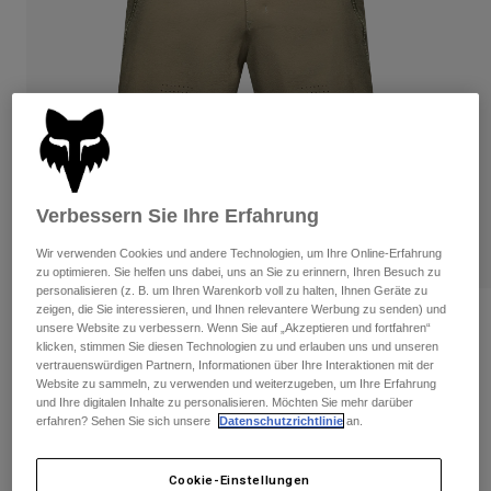
Hosen
Guards
Hosen
Hemden
Hosen
Brillen
Alle anzeigen
Handschuhe
Socken
Kurze Hosen
Alle anzeigen
Jacken
Jacken
Damen
Protektoren
T-Shirts & Tops
Handschuhe
Moto
Verbessern Sie Ihre Erfahrung
Brillen
Hoodies und Pullover
Wir verwenden Cookies und andere Technologien, um Ihre Online-Erfahrung
Protektoren
Helme
zu optimieren. Sie helfen uns dabei, uns an Sie zu erinnern, Ihren Besuch zu
Jacken
Socken
personalisieren (z. B. um Ihren Warenkorb voll zu halten, Ihnen Geräte zu
Jerseys
Hosen
zeigen, die Sie interessieren, und Ihnen relevantere Werbung zu senden) und
Brillen
Bewertungen
unsere Website zu verbessern. Wenn Sie auf „Akzeptieren und fortfahren“
Hosen
Taschen & Zubehör
Shirts
klicken, stimmen Sie diesen Technologien zu und erlauben uns und unseren
Shorts Flexair
Stiefel
Socken
vertrauenswürdigen Partnern, Informationen über Ihre Interaktionen mit der
Alle anzeigen
Website zu sammeln, zu verwenden und weiterzugeben, um Ihre Erfahrung
Spare parts
Guards
und Ihre digitalen Inhalte zu personalisieren. Möchten Sie mehr darüber
Artikelnr.
33760
Zubehör
erfahren? Sehen Sie sich unsere
Datenschutzrichtlinie
an.
Handschuhe
Price reduced from
to
€ 99,99
€ 69,99
30% OFF
Kinder
Brillen
Ersatzteile
Cookie-Einstellungen