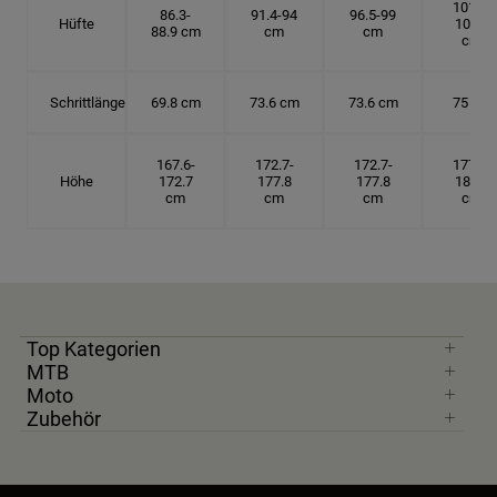
101.6-
86.3-
91.4-94
96.5-99
Hüfte
104.1
88.9 cm
cm
cm
cm
Schrittlänge
69.8 cm
73.6 cm
73.6 cm
75 cm
167.6-
172.7-
172.7-
177.8-
Höhe
172.7
177.8
177.8
182.9
cm
cm
cm
cm
Top Kategorien
MTB
Moto
Zubehör