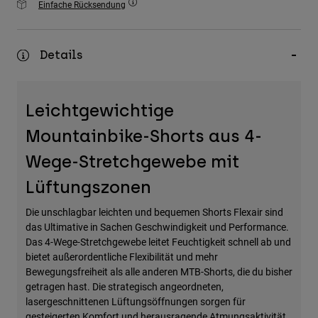
Einfache Rücksendung
Zubehör
Alles in Accessoires
Details
Taschen & Rucksäcke
Hüte & Mützen
Leichtgewichtige
Alle anzeigen
Mountainbike-Shorts aus 4-
Wege-Stretchgewebe mit
Lüftungszonen
Die unschlagbar leichten und bequemen Shorts Flexair sind
das Ultimative in Sachen Geschwindigkeit und Performance.
Das 4-Wege-Stretchgewebe leitet Feuchtigkeit schnell ab und
bietet außerordentliche Flexibilität und mehr
Bewegungsfreiheit als alle anderen MTB-Shorts, die du bisher
getragen hast. Die strategisch angeordneten,
lasergeschnittenen Lüftungsöffnungen sorgen für
gesteigerten Komfort und herausragende Atmungsaktivität,