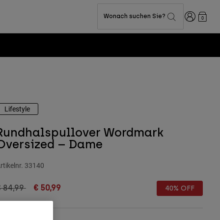
Anmelden
Wonach suchen Sie?
0
Lifestyle
Rundhalspullover Wordmark
Oversized – Dame
rtikelnr.
33140
rice reduced from
to
€ 84,99
€ 50,99
40% OFF