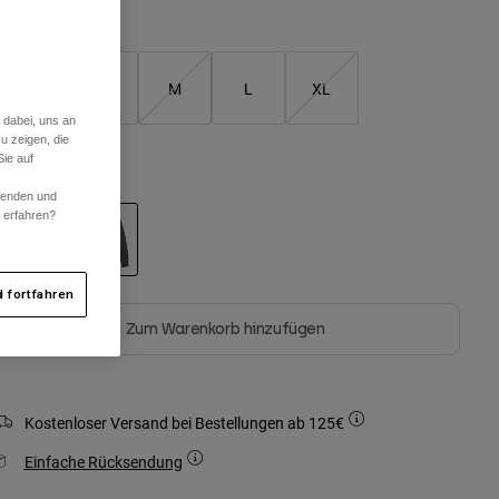
Größentabelle
XS
S
M
L
XL
 dabei, uns an
u zeigen, die
ie auf
arben -
Zinngrau
rwenden und
r erfahren?
ausgewählt
 fortfahren
Zum Warenkorb hinzufügen
Kostenloser Versand bei Bestellungen ab 125€
Einfache Rücksendung