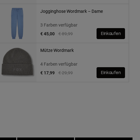
Jogginghose Wordmark – Dame
3 Farben verfügbar
Price reduced from
to
€ 45,00
€ 89,99
Einkaufen
Mütze Wordmark
4 Farben verfügbar
Price reduced from
to
€ 17,99
€ 29,99
Einkaufen