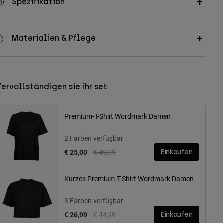
Spezifikation
Materialien & Pflege
ervollständigen sie ihr set
Premium-T-Shirt Wordmark Damen
2 Farben verfügbar
Price reduced from
to
€ 25,00
€ 49,99
Einkaufen
Kurzes Premium-T-Shirt Wordmark Damen
3 Farben verfügbar
Price reduced from
to
€ 26,99
€ 44,99
Einkaufen