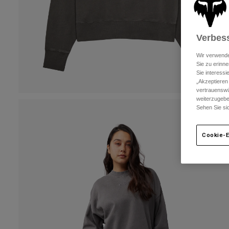
Verbess
Wir verwende
Sie zu erinne
Sie interess
„Akzeptieren
vertrauenswü
weiterzugebe
Sehen Sie si
Cookie-E