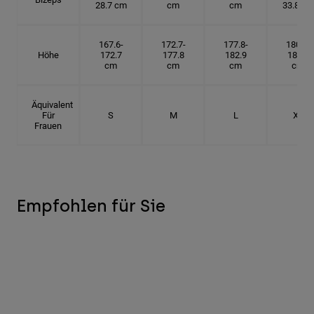
28.7 cm
cm
cm
33.8 cm
167.6-
172.7-
177.8-
180.3-
Höhe
172.7
177.8
182.9
185.5
cm
cm
cm
cm
Äquivalent
Für
S
M
L
XL
Frauen
Empfohlen für Sie