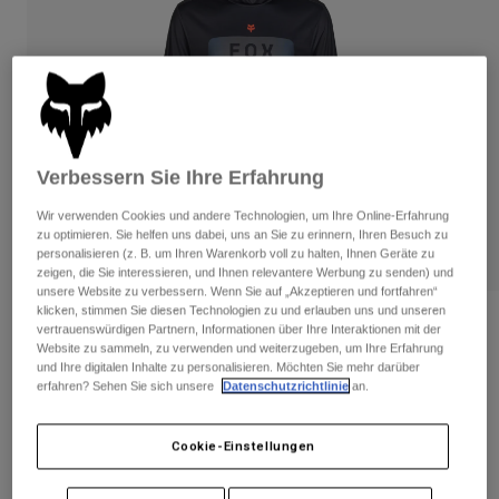
Hosen
Guards
Hosen
Hemden
Hosen
Brillen
Alle anzeigen
Handschuhe
Socken
Kurze Hosen
Alle anzeigen
Jacken
Jacken
Damen
Verbessern Sie Ihre Erfahrung
Protektoren
T-Shirts & Tops
Handschuhe
Moto
Wir verwenden Cookies und andere Technologien, um Ihre Online-Erfahrung
zu optimieren. Sie helfen uns dabei, uns an Sie zu erinnern, Ihren Besuch zu
Brillen
Hoodies und Pullover
personalisieren (z. B. um Ihren Warenkorb voll zu halten, Ihnen Geräte zu
Protektoren
Helme
zeigen, die Sie interessieren, und Ihnen relevantere Werbung zu senden) und
Jacken
unsere Website zu verbessern. Wenn Sie auf „Akzeptieren und fortfahren“
Socken
Jerseys
klicken, stimmen Sie diesen Technologien zu und erlauben uns und unseren
Hosen
Brillen
Ranger Drive Jersey
vertrauenswürdigen Partnern, Informationen über Ihre Interaktionen mit der
Hosen
Taschen & Zubehör
Shirts
Website zu sammeln, zu verwenden und weiterzugeben, um Ihre Erfahrung
und Ihre digitalen Inhalte zu personalisieren. Möchten Sie mehr darüber
Stiefel
Socken
Artikelnr.
32057
Alle anzeigen
erfahren? Sehen Sie sich unsere
Datenschutzrichtlinie
an.
Spare parts
Guards
Price reduced from
to
€ 79,99
€ 55,99
Zubehör
30% OFF
Handschuhe
Cookie-Einstellungen
Kinder
Brillen
Ersatzteile