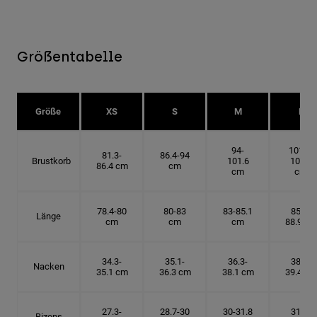
Größentabelle
Größe
XS
S
M
L
94-
101.6-
81.3-
86.4-94
Brustkorb
101.6
109.2
86.4 cm
cm
cm
cm
78.4-80
80-83
83-85.1
85.1-
Länge
cm
cm
cm
88.9 cm
34.3-
35.1-
36.3-
38.1-
Nacken
35.1 cm
36.3 cm
38.1 cm
39.4 cm
27.3-
28.7-30
30-31.8
31.8-
Bizeps