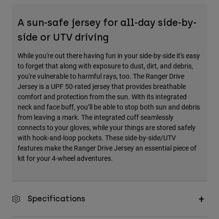
Zubehör
A sun-safe jersey for all-day side-by-
Alles in Accessoires
side or UTV driving
Taschen & Rucksäcke
While you're out there having fun in your side-by-side it's easy
Hüte & Mützen
to forget that along with exposure to dust, dirt, and debris,
Alle anzeigen
you're vulnerable to harmful rays, too. The Ranger Drive
Jersey is a UPF 50-rated jersey that provides breathable
comfort and protection from the sun. With its integrated
neck and face buff, you’ll be able to stop both sun and debris
from leaving a mark. The integrated cuff seamlessly
connects to your gloves, while your things are stored safely
with hook-and-loop pockets. These side-by-side/UTV
features make the Ranger Drive Jersey an essential piece of
kit for your 4-wheel adventures.
Specifications