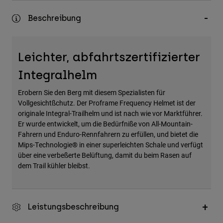
Zubehör
Beschreibung
Alles in Accessoires
Taschen & Rucksäcke
Leichter, abfahrtszertifizierter
Hüte & Mützen
Integralhelm
Alle anzeigen
Erobern Sie den Berg mit diesem Spezialisten für
Vollgesichtßchutz. Der Proframe Frequency Helmet ist der
originale Integral-Trailhelm und ist nach wie vor Marktführer.
Er wurde entwickelt, um die Bedürfniße von All-Mountain-
Fahrern und Enduro-Rennfahrern zu erfüllen, und bietet die
Mips-Technologie® in einer superleichten Schale und verfügt
über eine verbeßerte Belüftung, damit du beim Rasen auf
dem Trail kühler bleibst.
Leistungsbeschreibung