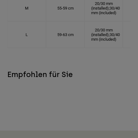
20/30 mm
M
55-59 cm
(installed);30/40
17.
mm (included)
20/30 mm
L
59-63 cm
(installed);30/40
18.
mm (included)
Empfohlen für Sie