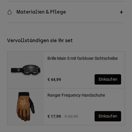
Materialien & Pflege
Vervollständigen sie ihr set
Brille Main S mit farbloser Sichtscheibe
€ 44,99
Einkaufen
Ranger Frequency Handschuhe
Price reduced from
to
€ 17,99
€ 29,99
Einkaufen