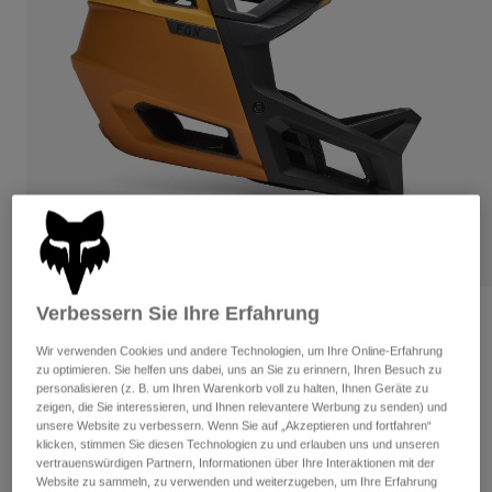
Hosen
Guards
Hosen
Hemden
Hosen
Brillen
Alle anzeigen
Handschuhe
Socken
Kurze Hosen
Alle anzeigen
Jacken
Jacken
Damen
Protektoren
T-Shirts & Tops
Handschuhe
Moto
Brillen
Hoodies und Pullover
Protektoren
Helme
Jacken
Socken
Jerseys
Hosen
Verbessern Sie Ihre Erfahrung
Brillen
Proframe Frequency Helm
Hosen
Taschen & Zubehör
Shirts
Wir verwenden Cookies und andere Technologien, um Ihre Online-Erfahrung
Stiefel
Socken
Artikelnr.
33479
zu optimieren. Sie helfen uns dabei, uns an Sie zu erinnern, Ihren Besuch zu
Alle anzeigen
personalisieren (z. B. um Ihren Warenkorb voll zu halten, Ihnen Geräte zu
Spare parts
Guards
zeigen, die Sie interessieren, und Ihnen relevantere Werbung zu senden) und
Price reduced from
to
€ 299,99
€ 209,99
Zubehör
30% OFF
unsere Website zu verbessern. Wenn Sie auf „Akzeptieren und fortfahren“
Handschuhe
klicken, stimmen Sie diesen Technologien zu und erlauben uns und unseren
Kinder
vertrauenswürdigen Partnern, Informationen über Ihre Interaktionen mit der
Brillen
Ersatzteile
Website zu sammeln, zu verwenden und weiterzugeben, um Ihre Erfahrung