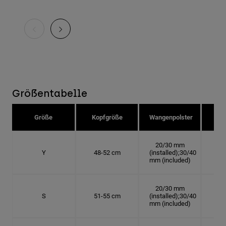
Größentabelle
Größe
Kopfgröße
Wangenpolster
Hu
20/30 mm
Y
48-52 cm
(installed);30/40
15.
mm (included)
20/30 mm
S
51-55 cm
(installed);30/40
16.
mm (included)