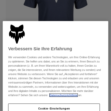
Hosen
Guards
Hosen
Hemden
Hosen
Brillen
Alle anzeigen
Handschuhe
Socken
Kurze Hosen
Alle anzeigen
Jacken
Jacken
Damen
Protektoren
T-Shirts & Tops
Handschuhe
Moto
Verbessern Sie Ihre Erfahrung
Brillen
Hoodies und Pullover
Wir verwenden Cookies und andere Technologien, um Ihre Online-Erfahrung
Protektoren
Helme
zu optimieren. Sie helfen uns dabei, uns an Sie zu erinnern, Ihren Besuch zu
Jacken
Socken
personalisieren (z. B. um Ihren Warenkorb voll zu halten, Ihnen Geräte zu
Jerseys
Hosen
zeigen, die Sie interessieren, und Ihnen relevantere Werbung zu senden) und
Brillen
Bewertungen
unsere Website zu verbessern. Wenn Sie auf „Akzeptieren und fortfahren“
Hosen
Taschen & Zubehör
Shirts
klicken, stimmen Sie diesen Technologien zu und erlauben uns und unseren
Premium-T-Shirt Fox Head
Stiefel
Socken
vertrauenswürdigen Partnern, Informationen über Ihre Interaktionen mit der
Alle anzeigen
Website zu sammeln, zu verwenden und weiterzugeben, um Ihre Erfahrung
Spare parts
Guards
und Ihre digitalen Inhalte zu personalisieren. Möchten Sie mehr darüber
Artikelnr.
31731
Zubehör
erfahren? Sehen Sie sich unsere
Datenschutzrichtlinie
an.
Handschuhe
Price reduced from
to
€ 29,99
€ 20,99
30% OFF
Kinder
Brillen
Ersatzteile
Cookie-Einstellungen