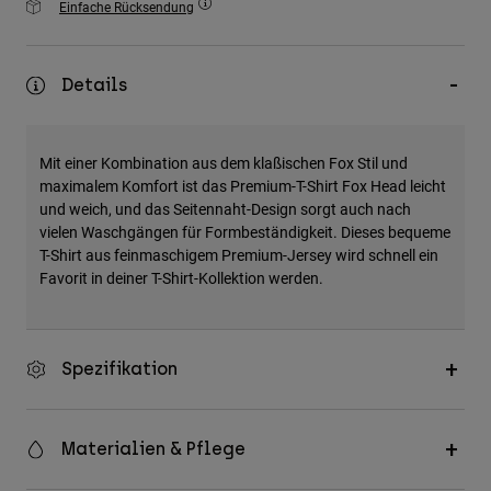
Einfache Rücksendung
Zubehör
Alles in Accessoires
Details
Taschen & Rucksäcke
Hüte & Mützen
Mit einer Kombination aus dem klaßischen Fox Stil und
Alle anzeigen
maximalem Komfort ist das Premium-T-Shirt Fox Head leicht
und weich, und das Seitennaht-Design sorgt auch nach
vielen Waschgängen für Formbeständigkeit. Dieses bequeme
T-Shirt aus feinmaschigem Premium-Jersey wird schnell ein
Favorit in deiner T-Shirt-Kollektion werden.
Spezifikation
Materialien & Pflege