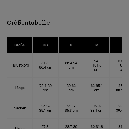
Größentabelle
Größe
XS
S
M
L
94-
101.6-
81.3-
86.4-94
Brustkorb
101.6
109.2
86.4 cm
cm
cm
cm
78.4-80
80-83
83-85.1
85.1-
Länge
cm
cm
cm
88.9 cm
34.3-
35.1-
36.3-
38.1-
Nacken
35.1 cm
36.3 cm
38.1 cm
39.4 cm
27.3-
28.7-30
30-31.8
31.8-
Bizeps