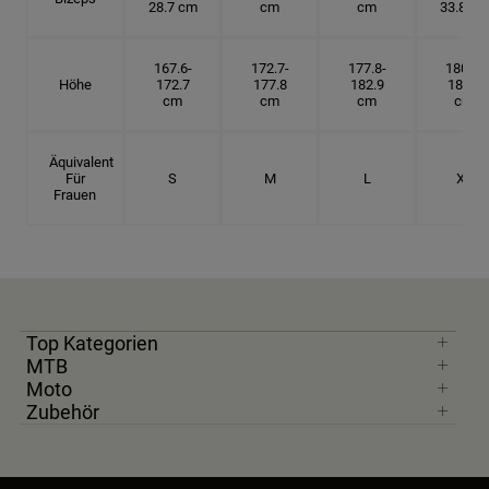
28.7 cm
cm
cm
33.8 cm
167.6-
172.7-
177.8-
180.3-
Höhe
172.7
177.8
182.9
185.5
cm
cm
cm
cm
Äquivalent
Für
S
M
L
XL
Frauen
Top Kategorien
MTB
Moto
Zubehör