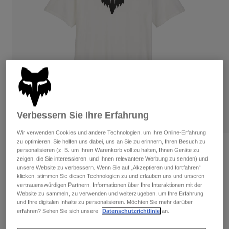
Hosen
Guards
Hosen
Hemden
Hosen
Brillen
Alle anzeigen
Handschuhe
Socken
Kurze Hosen
Alle anzeigen
Jacken
Jacken
Damen
Protektoren
T-Shirts & Tops
Handschuhe
Moto
Brillen
Hoodies und Pullover
Verbessern Sie Ihre Erfahrung
Protektoren
Helme
Jacken
Wir verwenden Cookies und andere Technologien, um Ihre Online-Erfahrung
Socken
Jerseys
zu optimieren. Sie helfen uns dabei, uns an Sie zu erinnern, Ihren Besuch zu
Hosen
Brillen
Bewertungen
personalisieren (z. B. um Ihren Warenkorb voll zu halten, Ihnen Geräte zu
Hosen
Taschen & Zubehör
zeigen, die Sie interessieren, und Ihnen relevantere Werbung zu senden) und
Shirts
unsere Website zu verbessern. Wenn Sie auf „Akzeptieren und fortfahren“
Premium-T-Shirt Fox Head
Stiefel
Socken
Alle anzeigen
klicken, stimmen Sie diesen Technologien zu und erlauben uns und unseren
Spare parts
Guards
vertrauenswürdigen Partnern, Informationen über Ihre Interaktionen mit der
Artikelnr.
31731
Website zu sammeln, zu verwenden und weiterzugeben, um Ihre Erfahrung
Zubehör
Handschuhe
und Ihre digitalen Inhalte zu personalisieren. Möchten Sie mehr darüber
erfahren? Sehen Sie sich unsere
Datenschutzrichtlinie
an.
Price reduced from
to
€ 29,99
€ 15,00
50% OFF
Kinder
Brillen
Ersatzteile