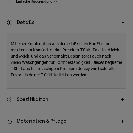
Einfache Rücksendung
Zubehör
Alles in Accessoires
Details
Taschen & Rucksäcke
Hüte & Mützen
Mit einer Kombination aus dem klaßischen Fox Stil und
Alle anzeigen
maximalem Komfort ist das Premium-T-Shirt Fox Head leicht
und weich, und das Seitennaht-Design sorgt auch nach
vielen Waschgängen für Formbeständigkeit. Dieses bequeme
T-Shirt aus feinmaschigem Premium-Jersey wird schnell ein
Favorit in deiner T-Shirt-Kollektion werden.
Spezifikation
Materialien & Pflege