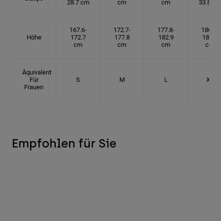
28.7 cm
cm
cm
33.8 cm
167.6-
172.7-
177.8-
180.3-
Höhe
172.7
177.8
182.9
185.5
cm
cm
cm
cm
Äquivalent
Für
S
M
L
XL
Frauen
Empfohlen für Sie