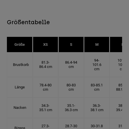
Größentabelle
Größe
XS
S
M
L
94-
101.6-
81.3-
86.4-94
Brustkorb
101.6
109.2
86.4 cm
cm
cm
cm
78.4-80
80-83
83-85.1
85.1-
Länge
cm
cm
cm
88.9 cm
34.3-
35.1-
36.3-
38.1-
Nacken
35.1 cm
36.3 cm
38.1 cm
39.4 cm
27.3-
28.7-30
30-31.8
31.8-
Bizeps