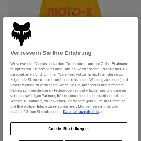
Hosen
Guards
Hosen
Hemden
Hosen
Brillen
Alle anzeigen
Handschuhe
Socken
Kurze Hosen
Alle anzeigen
Jacken
Jacken
Damen
Verbessern Sie Ihre Erfahrung
Protektoren
T-Shirts & Tops
Handschuhe
Moto
Wir verwenden Cookies und andere Technologien, um Ihre Online-Erfahrung
Brillen
Hoodies und Pullover
zu optimieren. Sie helfen uns dabei, uns an Sie zu erinnern, Ihren Besuch zu
personalisieren (z. B. um Ihren Warenkorb voll zu halten, Ihnen Geräte zu
Protektoren
Helme
Jacken
zeigen, die Sie interessieren, und Ihnen relevantere Werbung zu senden) und
Socken
Jerseys
unsere Website zu verbessern. Wenn Sie auf „Akzeptieren und fortfahren“
Hosen
Brillen
klicken, stimmen Sie diesen Technologien zu und erlauben uns und unseren
Kapuzenpullover Moto-X Oversized –
Hosen
vertrauenswürdigen Partnern, Informationen über Ihre Interaktionen mit der
Taschen & Zubehör
Dame
Shirts
Website zu sammeln, zu verwenden und weiterzugeben, um Ihre Erfahrung
Stiefel
Socken
und Ihre digitalen Inhalte zu personalisieren. Möchten Sie mehr darüber
Alle anzeigen
Artikelnr.
32829
erfahren? Sehen Sie sich unsere
Datenschutzrichtlinie
an.
Spare parts
Guards
Zubehör
Handschuhe
Price reduced from
to
€ 84,99
€ 50,99
40% OFF
Cookie-Einstellungen
Kinder
Brillen
Ersatzteile