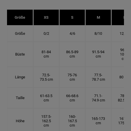
Größe
XS
S
M
L
Größe
0/2
4/6
8/10
12/14
96.5-
81-84
86.5-89
91.5-94
Büste
101.5
cm
cm
cm
cm
72.5-
75-76
77.5-
Länge
80 cm
73.5 cm
cm
78.7 cm
61-63.5
66-68.6
71.1-
78.7-
Taille
cm
cm
74.9 cm
82.5 cm
157.5-
160-
165-173
167.5-
Höhe
162.5
167.5
cm
175 cm
cm
cm