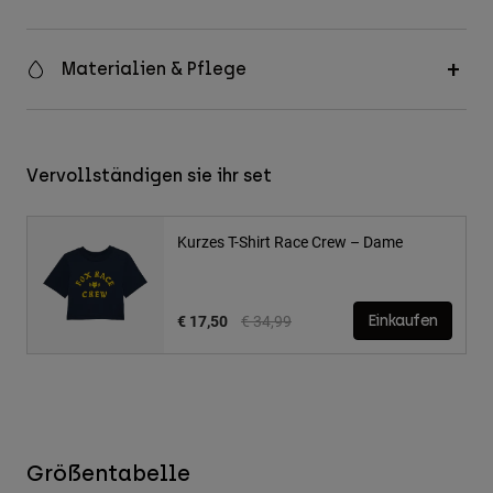
Materialien & Pflege
Vervollständigen sie ihr set
Kurzes T-Shirt Race Crew – Dame
Price reduced from
to
€ 17,50
€ 34,99
Einkaufen
Größentabelle