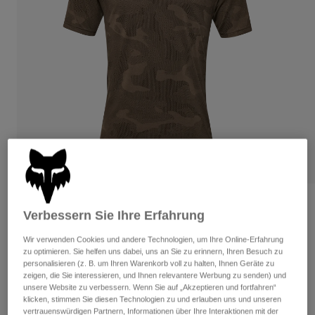
Hosen
Guards
Hosen
Hemden
Hosen
Brillen
Alle anzeigen
Handschuhe
Socken
Kurze Hosen
Alle anzeigen
Jacken
Jacken
Damen
Protektoren
T-Shirts & Tops
Handschuhe
Moto
Brillen
Hoodies und Pullover
Protektoren
Helme
Jacken
Socken
Jerseys
Hosen
Brillen
Bewertungen
Hosen
Verbessern Sie Ihre Erfahrung
Taschen & Zubehör
Shirts
Jersey Ranger TruDri™
Stiefel
Socken
Wir verwenden Cookies und andere Technologien, um Ihre Online-Erfahrung
Alle anzeigen
zu optimieren. Sie helfen uns dabei, uns an Sie zu erinnern, Ihren Besuch zu
Spare parts
Guards
Artikelnr.
32366
personalisieren (z. B. um Ihren Warenkorb voll zu halten, Ihnen Geräte zu
Zubehör
zeigen, die Sie interessieren, und Ihnen relevantere Werbung zu senden) und
Handschuhe
unsere Website zu verbessern. Wenn Sie auf „Akzeptieren und fortfahren“
Price reduced from
to
€ 54,99
€ 38,49
30% OFF
Kinder
Brillen
klicken, stimmen Sie diesen Technologien zu und erlauben uns und unseren
Ersatzteile
vertrauenswürdigen Partnern, Informationen über Ihre Interaktionen mit der