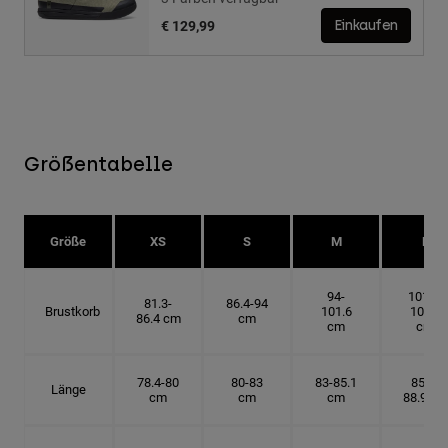
€ 129,99
Einkaufen
Größentabelle
Größe
XS
S
M
L
94-
101.6-
81.3-
86.4-94
Brustkorb
101.6
109.2
86.4 cm
cm
cm
cm
78.4-80
80-83
83-85.1
85.1-
Länge
cm
cm
cm
88.9 cm