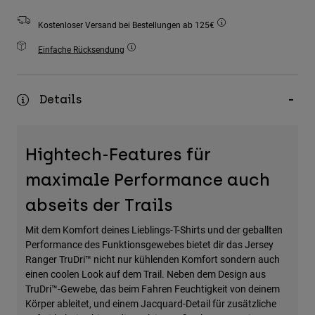
Zubehör
Kostenloser Versand bei Bestellungen ab 125€
Alles in Accessoires
Einfache Rücksendung
Taschen & Rucksäcke
Hüte & Mützen
Details
Alle anzeigen
Hightech-Features für
maximale Performance auch
abseits der Trails
Mit dem Komfort deines Lieblings-T-Shirts und der geballten
Performance des Funktionsgewebes bietet dir das Jersey
Ranger TruDri™ nicht nur kühlenden Komfort sondern auch
einen coolen Look auf dem Trail. Neben dem Design aus
TruDri™-Gewebe, das beim Fahren Feuchtigkeit von deinem
Körper ableitet, und einem Jacquard-Detail für zusätzliche