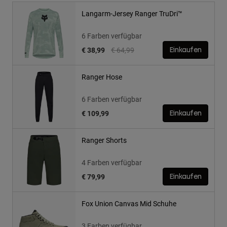
Langarm-Jersey Ranger TruDri™
6 Farben verfügbar
Price reduced from
to
€ 38,99
€ 64,99
Einkaufen
Ranger Hose
6 Farben verfügbar
€ 109,99
Einkaufen
Ranger Shorts
4 Farben verfügbar
€ 79,99
Einkaufen
Fox Union Canvas Mid Schuhe
3 Farben verfügbar