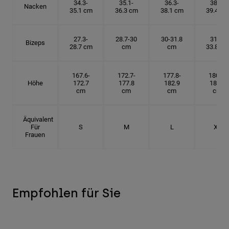
34.3-
35.1-
36.3-
38.1-
Nacken
35.1 cm
36.3 cm
38.1 cm
39.4 cm
27.3-
28.7-30
30-31.8
31.8-
Bizeps
28.7 cm
cm
cm
33.8 cm
167.6-
172.7-
177.8-
180.3-
Höhe
172.7
177.8
182.9
185.5
cm
cm
cm
cm
Äquivalent
Für
S
M
L
XL
Frauen
Empfohlen für Sie