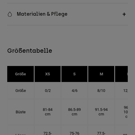
Materialien & Pflege
Größentabelle
Größe
XS
S
M
L
Größe
0/2
4/6
8/10
12/14
96.5-
81-84
86.5-89
91.5-94
Büste
101.5
cm
cm
cm
cm
72.5-
75-76
77.5-