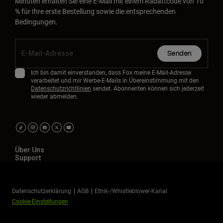
Minuten erhalten Sie eine E-Mail mit einem Rabattcode von 10
% für Ihre erste Bestellung sowie die entsprechenden
Bedingungen.
Senden
Ich bin damit einverstanden, dass Fox meine E-Mail-Adresse
verarbeitet und mir Werbe-E-Mails in Übereinstimmung mit den
Datenschutzrichtlinien
sendet. Abonnenten können sich jederzeit
wieder abmelden.
Über Uns
Support
Datenschutzerklärung
AGB
Ethik-/Whistleblower-Kanal
Cookie-Einstellungen