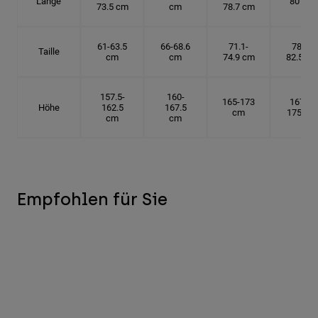
Länge
80 cm
73.5 cm
cm
78.7 cm
61-63.5
66-68.6
71.1-
78.7-
Taille
cm
cm
74.9 cm
82.5 cm
157.5-
160-
165-173
167.5-
Höhe
162.5
167.5
cm
175 cm
cm
cm
Empfohlen für Sie