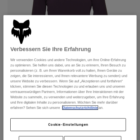
Hosen
Guards
Hosen
Hemden
Hosen
Brillen
Alle anzeigen
Handschuhe
Socken
Kurze Hosen
Alle anzeigen
Jacken
Jacken
Damen
Verbessern Sie Ihre Erfahrung
Protektoren
T-Shirts & Tops
Handschuhe
Moto
Wir verwenden Cookies und andere Technologien, um Ihre Online-Erfahrung
zu optimieren. Sie helfen uns dabei, uns an Sie zu erinnern, Ihren Besuch zu
Brillen
Hoodies und Pullover
personalisieren (z. B. um Ihren Warenkorb voll zu halten, Ihnen Geräte zu
Protektoren
Helme
zeigen, die Sie interessieren, und Ihnen relevantere Werbung zu senden) und
Jacken
unsere Website zu verbessern. Wenn Sie auf „Akzeptieren und fortfahren“
Socken
Jerseys
klicken, stimmen Sie diesen Technologien zu und erlauben uns und unseren
Hosen
Brillen
Jersey Defend Thermal Damen
vertrauenswürdigen Partnern, Informationen über Ihre Interaktionen mit der
Hosen
Website zu sammeln, zu verwenden und weiterzugeben, um Ihre Erfahrung
Taschen & Zubehör
Shirts
und Ihre digitalen Inhalte zu personalisieren. Möchten Sie mehr darüber
Stiefel
Socken
Artikelnr.
33787
Alle anzeigen
erfahren? Sehen Sie sich unsere
Datenschutzrichtlinie
an.
Spare parts
Guards
Price reduced from
to
€ 109,99
€ 65,99
Zubehör
40% OFF
Handschuhe
Cookie-Einstellungen
Kinder
Brillen
Ersatzteile