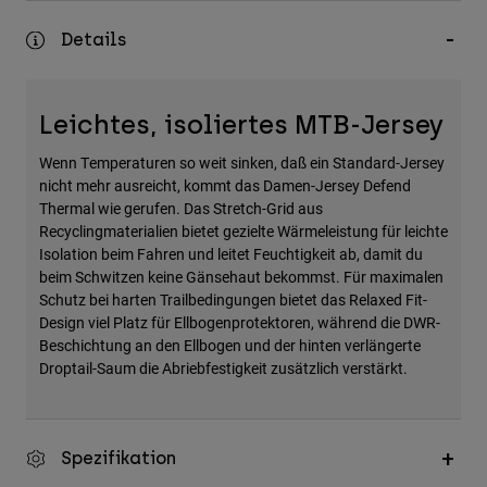
Zubehör
Details
Alles in Accessoires
Taschen & Rucksäcke
Leichtes, isoliertes MTB-Jersey
Hüte & Mützen
Wenn Temperaturen so weit sinken, daß ein Standard-Jersey
Alle anzeigen
nicht mehr ausreicht, kommt das Damen-Jersey Defend
Thermal wie gerufen. Das Stretch-Grid aus
Recyclingmaterialien bietet gezielte Wärmeleistung für leichte
Isolation beim Fahren und leitet Feuchtigkeit ab, damit du
beim Schwitzen keine Gänsehaut bekommst. Für maximalen
Schutz bei harten Trailbedingungen bietet das Relaxed Fit-
Design viel Platz für Ellbogenprotektoren, während die DWR-
Beschichtung an den Ellbogen und der hinten verlängerte
Droptail-Saum die Abriebfestigkeit zusätzlich verstärkt.
Spezifikation