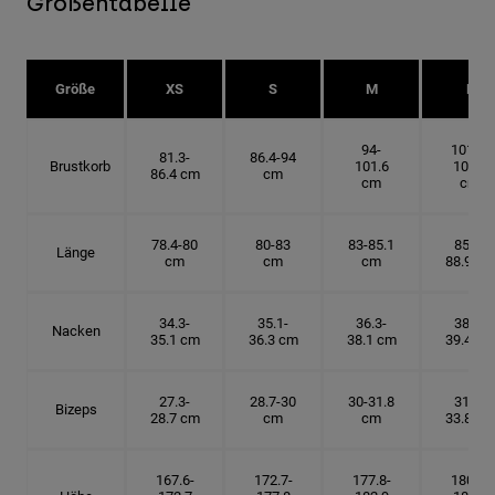
Größentabelle
Größe
XS
S
M
L
94-
101.6-
81.3-
86.4-94
Brustkorb
101.6
109.2
86.4 cm
cm
cm
cm
78.4-80
80-83
83-85.1
85.1-
Länge
cm
cm
cm
88.9 cm
34.3-
35.1-
36.3-
38.1-
Nacken
35.1 cm
36.3 cm
38.1 cm
39.4 cm
27.3-
28.7-30
30-31.8
31.8-
Bizeps
28.7 cm
cm
cm
33.8 cm
167.6-
172.7-
177.8-
180.3-