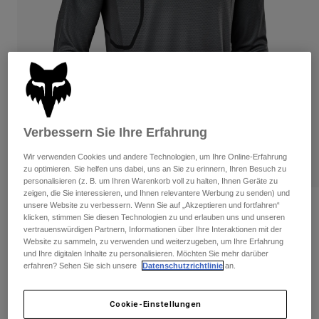
Hosen
Guards
Hosen
Hemden
Hosen
Brillen
Alle anzeigen
Handschuhe
Socken
Kurze Hosen
Alle anzeigen
Jacken
Jacken
Damen
Protektoren
Verbessern Sie Ihre Erfahrung
T-Shirts & Tops
Handschuhe
Moto
Brillen
Hoodies und Pullover
Wir verwenden Cookies und andere Technologien, um Ihre Online-Erfahrung
Protektoren
zu optimieren. Sie helfen uns dabei, uns an Sie zu erinnern, Ihren Besuch zu
Helme
Jacken
personalisieren (z. B. um Ihren Warenkorb voll zu halten, Ihnen Geräte zu
Socken
Jerseys
zeigen, die Sie interessieren, und Ihnen relevantere Werbung zu senden) und
Hosen
Brillen
unsere Website zu verbessern. Wenn Sie auf „Akzeptieren und fortfahren“
Bewertungen
Hosen
klicken, stimmen Sie diesen Technologien zu und erlauben uns und unseren
Taschen & Zubehör
Shirts
vertrauenswürdigen Partnern, Informationen über Ihre Interaktionen mit der
Jersey 360 Vizen
Stiefel
Socken
Website zu sammeln, zu verwenden und weiterzugeben, um Ihre Erfahrung
Alle anzeigen
und Ihre digitalen Inhalte zu personalisieren. Möchten Sie mehr darüber
Spare parts
Guards
erfahren? Sehen Sie sich unsere
Datenschutzrichtlinie
an.
Artikelnr.
29607
Zubehör
Handschuhe
Price reduced from
to
€ 59,99
€ 30,00
50% OFF
Kinder
Brillen
Cookie-Einstellungen
Ersatzteile