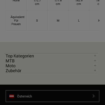
Höhe
172.7
177.8
182.9
185.5
cm
cm
cm
cm
Äquivalent
Für
S
M
L
XL
Frauen
Top Kategorien
MTB
Moto
Zubehör
Österreich