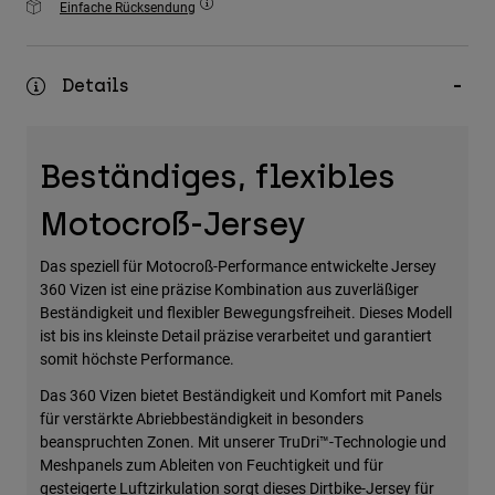
Einfache Rücksendung
Zubehör
Alles in Accessoires
Details
Taschen & Rucksäcke
Hüte & Mützen
Beständiges, flexibles
Alle anzeigen
Motocroß-Jersey
Das speziell für Motocroß-Performance entwickelte Jersey
360 Vizen ist eine präzise Kombination aus zuverläßiger
Beständigkeit und flexibler Bewegungsfreiheit. Dieses Modell
ist bis ins kleinste Detail präzise verarbeitet und garantiert
somit höchste Performance.
Das 360 Vizen bietet Beständigkeit und Komfort mit Panels
für verstärkte Abriebbeständigkeit in besonders
beanspruchten Zonen. Mit unserer TruDri™-Technologie und
Meshpanels zum Ableiten von Feuchtigkeit und für
gesteigerte Luftzirkulation sorgt dieses Dirtbike-Jersey für