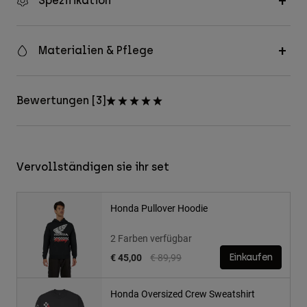
Spezifikation
Materialien & Pflege
Bewertungen [3]
Vervollständigen sie ihr set
Honda Pullover Hoodie
2 Farben verfügbar
Price reduced from
to
€ 45,00
€ 89,99
Einkaufen
Honda Oversized Crew Sweatshirt