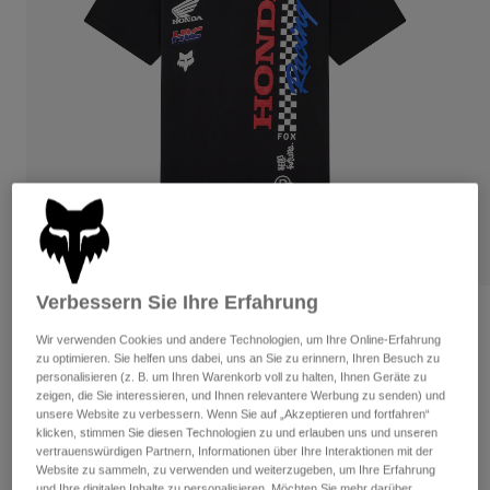
Hosen
Guards
Hosen
Hemden
Hosen
Brillen
Alle anzeigen
Handschuhe
Socken
Kurze Hosen
Alle anzeigen
Jacken
Jacken
Damen
Protektoren
T-Shirts & Tops
Handschuhe
Moto
Brillen
Hoodies und Pullover
Protektoren
Helme
Jacken
Socken
Jerseys
Verbessern Sie Ihre Erfahrung
Hosen
Brillen
Bewertungen
Hosen
Wir verwenden Cookies und andere Technologien, um Ihre Online-Erfahrung
Taschen & Zubehör
Shirts
zu optimieren. Sie helfen uns dabei, uns an Sie zu erinnern, Ihren Besuch zu
Honda Tee
Stiefel
Socken
Alle anzeigen
personalisieren (z. B. um Ihren Warenkorb voll zu halten, Ihnen Geräte zu
Spare parts
zeigen, die Sie interessieren, und Ihnen relevantere Werbung zu senden) und
Guards
Artikelnr.
33422
unsere Website zu verbessern. Wenn Sie auf „Akzeptieren und fortfahren“
Zubehör
Handschuhe
klicken, stimmen Sie diesen Technologien zu und erlauben uns und unseren
vertrauenswürdigen Partnern, Informationen über Ihre Interaktionen mit der
Price reduced from
to
€ 34,99
€ 17,50
50% OFF
Kinder
Brillen
Ersatzteile
Website zu sammeln, zu verwenden und weiterzugeben, um Ihre Erfahrung
und Ihre digitalen Inhalte zu personalisieren. Möchten Sie mehr darüber