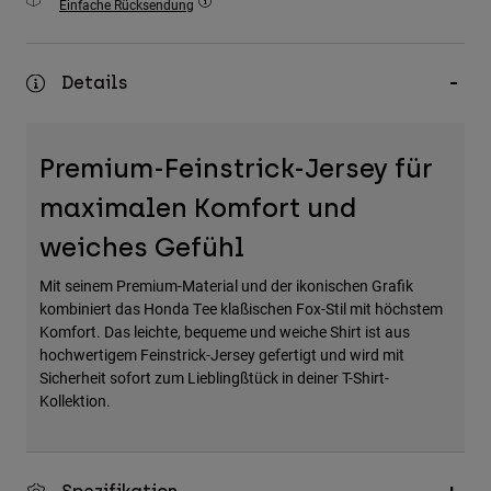
Einfache Rücksendung
Zubehör
Alles in Accessoires
Details
Taschen & Rucksäcke
Hüte & Mützen
Premium-Feinstrick-Jersey für
Alle anzeigen
maximalen Komfort und
weiches Gefühl
Mit seinem Premium-Material und der ikonischen Grafik
kombiniert das Honda Tee klaßischen Fox-Stil mit höchstem
Komfort. Das leichte, bequeme und weiche Shirt ist aus
hochwertigem Feinstrick-Jersey gefertigt und wird mit
Sicherheit sofort zum Lieblingßtück in deiner T-Shirt-
Kollektion.