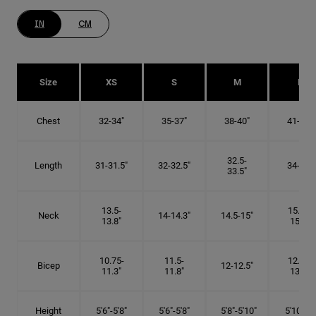
IN
CM
Size
XS
S
M
L
Chest
32-34"
35-37"
38-40"
41-43"
32.5-
Length
31-31.5"
32-32.5"
34-35"
33.5"
13.5-
15.25-
Neck
14-14.3"
14.5-15"
13.8"
15.5"
10.75-
11.5-
12.75-
Bicep
12-12.5"
11.3"
11.8"
13.3"
Height
5'6"-5'8"
5'6"-5'8"
5'8"-5'10"
5'10"- 6'