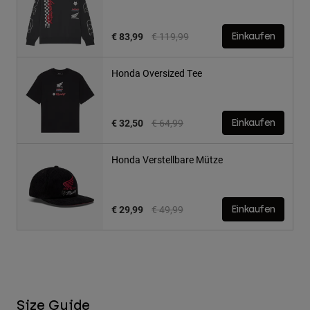
Price reduced from
to
€ 83,99
€ 119,99
Einkaufen
Honda Oversized Tee
Price reduced from
to
€ 32,50
€ 64,99
Einkaufen
Honda Verstellbare Mütze
Price reduced from
to
€ 29,99
€ 49,99
Einkaufen
Size Guide