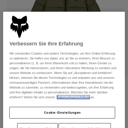
Hosen
Guards
Hosen
Hemden
Hosen
Brillen
Alle anzeigen
Handschuhe
Socken
Kurze Hosen
Alle anzeigen
Jacken
Jacken
Damen
Verbessern Sie Ihre Erfahrung
Protektoren
T-Shirts & Tops
Wir verwenden Cookies und andere Technologien, um Ihre Online-Erfahrung
Handschuhe
Moto
zu optimieren. Sie helfen uns dabei, uns an Sie zu erinnern, Ihren Besuch zu
Brillen
Hoodies und Pullover
personalisieren (z. B. um Ihren Warenkorb voll zu halten, Ihnen Geräte zu
Protektoren
Helme
zeigen, die Sie interessieren, und Ihnen relevantere Werbung zu senden) und
Jacken
unsere Website zu verbessern. Wenn Sie auf „Akzeptieren und fortfahren“
Socken
Jerseys
klicken, stimmen Sie diesen Technologien zu und erlauben uns und unseren
Hosen
Brillen
vertrauenswürdigen Partnern, Informationen über Ihre Interaktionen mit der
Hi-Loft-Jacke Ridgeway – Dame
Hosen
Website zu sammeln, zu verwenden und weiterzugeben, um Ihre Erfahrung
Taschen & Zubehör
Shirts
und Ihre digitalen Inhalte zu personalisieren. Möchten Sie mehr darüber
Stiefel
Socken
Artikelnr.
32778
erfahren? Sehen Sie sich unsere
Datenschutzrichtlinie
an.
Alle anzeigen
Spare parts
Guards
Price reduced from
to
Zubehör
€ 249,99
€ 162,49
35% OFF
Handschuhe
Cookie-Einstellungen
Kinder
Brillen
Ersatzteile