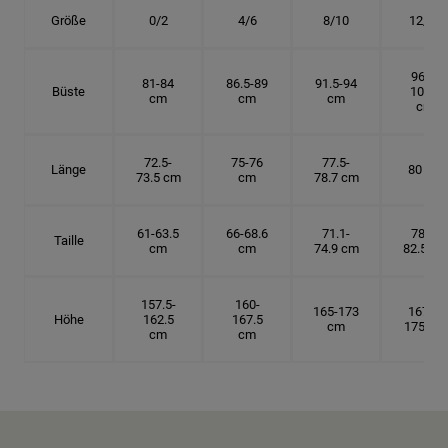
Größe
0/2
4/6
8/10
12/14
96.5-
81-84
86.5-89
91.5-94
Büste
101.5
cm
cm
cm
cm
72.5-
75-76
77.5-
Länge
80 cm
73.5 cm
cm
78.7 cm
61-63.5
66-68.6
71.1-
78.7-
Taille
cm
cm
74.9 cm
82.5 cm
157.5-
160-
165-173
167.5-
Höhe
162.5
167.5
cm
175 cm
cm
cm