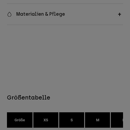
Materialien & Pflege
Größentabelle
Größe
XS
S
M
L