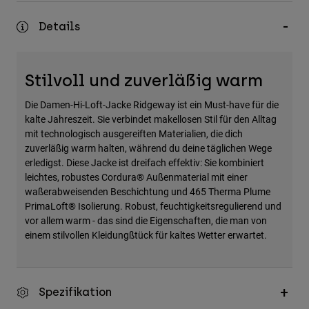
Zubehör
Details
Alles in Accessoires
Taschen & Rucksäcke
Stilvoll und zuverläßig warm
Hüte & Mützen
Die Damen-Hi-Loft-Jacke Ridgeway ist ein Must-have für die
Alle anzeigen
kalte Jahreszeit. Sie verbindet makellosen Stil für den Alltag
mit technologisch ausgereiften Materialien, die dich
zuverläßig warm halten, während du deine täglichen Wege
erledigst. Diese Jacke ist dreifach effektiv: Sie kombiniert
leichtes, robustes Cordura® Außenmaterial mit einer
waßerabweisenden Beschichtung und 465 Therma Plume
PrimaLoft® Isolierung. Robust, feuchtigkeitsregulierend und
vor allem warm - das sind die Eigenschaften, die man von
einem stilvollen Kleidungßtück für kaltes Wetter erwartet.
Spezifikation