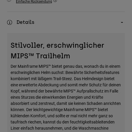
Einfache Rücksendung
Zubehör
Alles in Accessoires
Details
Taschen & Rucksäcke
Hüte & Mützen
Stilvoller, erschwinglicher
Alle anzeigen
MIPS™ Trailhelm
Der Mainframe MIPS™ bietet genau das, wonach du in einem
erschwinglichen Helm suchst: Bewährte Sicherheitsfeatures
kombiniert mit läßigem Trail-Steez. Das Helmdesign bietet
eine erweiterte Abdeckung und somit mehr Schutz für deinen
Kopf, während der bewährte MIPS™ Aufprallschutz im Falle
eines Sturzes die einwirkenden Energien und Kräfte
absorbiert und zerstreut, damit sie keinen Schaden anrichten
können. Der leichtgewichtige Mainframe MIPS™ bietet
kühlenden Komfort, und sollte er mal nicht mehr ganz so
taufrisch riechen, kannst du den feuchtigkeitsableitenden
Liner einfach herausnehmen, und die Waschmaschine