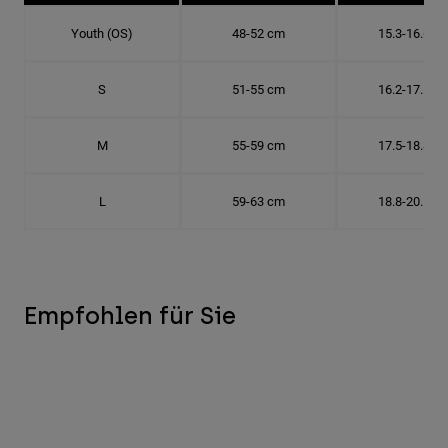
Youth (OS)
48-52 cm
15.3-16.6 c
S
51-55 cm
16.2-17.5 c
M
55-59 cm
17.5-18.8 c
L
59-63 cm
18.8-20.1 c
Empfohlen für Sie