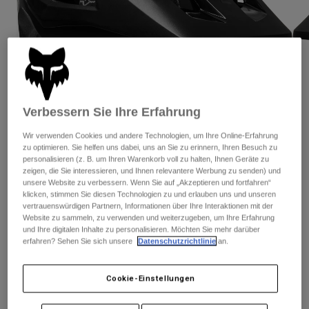
Hosen
Guards
Hosen
Hemden
Hosen
Brillen
Alle anzeigen
Handschuhe
Socken
Kurze Hosen
Alle anzeigen
Jacken
Jacken
Damen
Verbessern Sie Ihre Erfahrung
Protektoren
T-Shirts & Tops
Handschuhe
Moto
Wir verwenden Cookies und andere Technologien, um Ihre Online-Erfahrung
zu optimieren. Sie helfen uns dabei, uns an Sie zu erinnern, Ihren Besuch zu
Brillen
Hoodies und Pullover
personalisieren (z. B. um Ihren Warenkorb voll zu halten, Ihnen Geräte zu
Protektoren
Helme
zeigen, die Sie interessieren, und Ihnen relevantere Werbung zu senden) und
Jacken
Socken
unsere Website zu verbessern. Wenn Sie auf „Akzeptieren und fortfahren“
Jerseys
Hosen
klicken, stimmen Sie diesen Technologien zu und erlauben uns und unseren
Brillen
Bewertungen
vertrauenswürdigen Partnern, Informationen über Ihre Interaktionen mit der
Hosen
Taschen & Zubehör
Shirts
Website zu sammeln, zu verwenden und weiterzugeben, um Ihre Erfahrung
Helm Mainframe Mips™
Stiefel
Socken
und Ihre digitalen Inhalte zu personalisieren. Möchten Sie mehr darüber
Alle anzeigen
erfahren? Sehen Sie sich unsere
Datenschutzrichtlinie
an.
Spare parts
Guards
Artikelnr.
28424
Zubehör
Handschuhe
Cookie-Einstellungen
Price reduced from
to
€ 89,99
€ 53,99
40% OFF
Kinder
Brillen
Ersatzteile