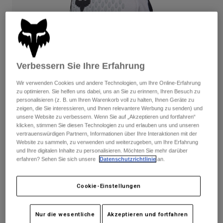
Hosen
Guards
Hosen
Hemden
Hosen
Brillen
Alle anzeigen
Handschuhe
Socken
Kurze Hosen
Alle anzeigen
Jacken
Verbessern Sie Ihre Erfahrung
Jacken
Damen
Wir verwenden Cookies und andere Technologien, um Ihre Online-Erfahrung
Protektoren
zu optimieren. Sie helfen uns dabei, uns an Sie zu erinnern, Ihren Besuch zu
T-Shirts & Tops
Handschuhe
Moto
personalisieren (z. B. um Ihren Warenkorb voll zu halten, Ihnen Geräte zu
Brillen
zeigen, die Sie interessieren, und Ihnen relevantere Werbung zu senden) und
Hoodies und Pullover
unsere Website zu verbessern. Wenn Sie auf „Akzeptieren und fortfahren“
Protektoren
Helme
Jacken
klicken, stimmen Sie diesen Technologien zu und erlauben uns und unseren
Socken
Jerseys
vertrauenswürdigen Partnern, Informationen über Ihre Interaktionen mit der
Hosen
Brillen
Website zu sammeln, zu verwenden und weiterzugeben, um Ihre Erfahrung
Bewertungen
Hosen
und Ihre digitalen Inhalte zu personalisieren. Möchten Sie mehr darüber
Taschen & Zubehör
Shirts
erfahren? Sehen Sie sich unsere
Datenschutzrichtlinie
an.
Handschuhe Defend Damen
Stiefel
Socken
Alle anzeigen
Spare parts
Guards
Artikelnr.
33793
Cookie-Einstellungen
Zubehör
Handschuhe
Price reduced from
to
€ 39,99
€ 23,99
40% OFF
Kinder
Brillen
Ersatzteile
Nur die wesentliche
Akzeptieren und fortfahren