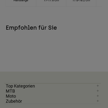
Handlänge
17-17.6 cm
17.6-18.2 cm
18.
Empfohlen für Sie
Top Kategorien
MTB
Moto
Zubehör