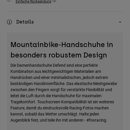
Einfache Rücksendung
Zubehör
Alles in Accessoires
Details
Taschen & Rucksäcke
Hüte & Mützen
Mountainbike-Handschuhe in
Alle anzeigen
besonders robustem Design
Die Damenhandschuhe Defend sind eine perfekte
Kombination aus leichtgewichtigen Materialien am
Handrücken und einer minimalistischen, jedoch extrem
beständigen Handinnenfläche. Das elastische Meshgewebe
zwischen den Fingern sorgt für verstärkte Flexibilität und
leitet die Luft durch die Handschuhe für maximalen
Tragekomfort. Touchscreen-Kompatibilität ist ein weiteres
Feature, damit du eindrucksvolle Racing-Fotos machen
kannst, sobald das Wetter umschlägt. Halte jeden
Augenblick fest, und teile ihn mit anderen - #foxracing.