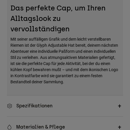
Zubehör
Das perfekte Cap, um Ihren
Alltagslook zu
Alles in Accessoires
Taschen & Rucksäcke
vervollständigen
Hüte & Mützen
Mit seiner auffälligen Grafik und dem leicht verstellbaren
Alle anzeigen
Riemen ist der Glyph Adjustable Hat bereit, deinem nächsten
Abenteuer eine individuelle Paßform und einen individuellen
Stil zu verleihen. Aus atmungsaktiven Materialien gefertigt,
ist sie die perfekte Cap für jede Aktivität, bei der du einen
kühlen Kopf bewahren mußt – und mit dem ikonischen Logo
in Kontrastfarbe wird sie garantiert zu einem festen
Bestandteil deiner Sammlung.
Spezifikationen
Materialien & Pflege