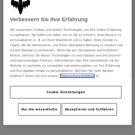
Hosen
Guards
Hosen
Hemden
Hosen
Brillen
Verbessern Sie Ihre Erfahrung
Alle anzeigen
Handschuhe
Socken
Kurze Hosen
Wir verwenden Cookies und andere Technologien, um Ihre Online-Erfahrung
Alle anzeigen
zu optimieren. Sie helfen uns dabei, uns an Sie zu erinnern, Ihren Besuch zu
Jacken
personalisieren (z. B. um Ihren Warenkorb voll zu halten, Ihnen Geräte zu
Jacken
Damen
zeigen, die Sie interessieren, und Ihnen relevantere Werbung zu senden) und
Protektoren
unsere Website zu verbessern. Wenn Sie auf „Akzeptieren und fortfahren“
klicken, stimmen Sie diesen Technologien zu und erlauben uns und unseren
T-Shirts & Tops
Handschuhe
Moto
vertrauenswürdigen Partnern, Informationen über Ihre Interaktionen mit der
Brillen
Website zu sammeln, zu verwenden und weiterzugeben, um Ihre Erfahrung
Hoodies und Pullover
und Ihre digitalen Inhalte zu personalisieren. Möchten Sie mehr darüber
Protektoren
Helme
Jacken
erfahren? Sehen Sie sich unsere
Datenschutzrichtlinie
an.
Socken
Jerseys
Hosen
Brillen
Glyph verstellbarer Hat
Hosen
Cookie-Einstellungen
Taschen & Zubehör
Shirts
Stiefel
Socken
Artikelnr.
36287
Alle anzeigen
Spare parts
Guards
Nur die wesentliche
Akzeptieren und fortfahren
Price reduced from
to
€ 34,99
€ 20,99
Zubehör
40% OFF
Handschuhe
Kinder
Brillen
Ersatzteile