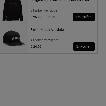
3 Farben verfügbar
Price reduced from
to
€ 26,99
€ 44,99
Einkaufen
Flexfit-Kappe Absolute
4 Farben verfügbar
€ 34,99
Einkaufen