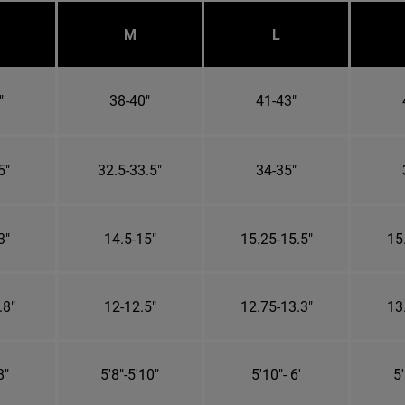
M
L
"
38-40"
41-43"
5"
32.5-33.5"
34-35"
3"
14.5-15"
15.25-15.5"
15
.8"
12-12.5"
12.75-13.3"
13
8"
5'8"-5'10"
5'10"- 6'
5'