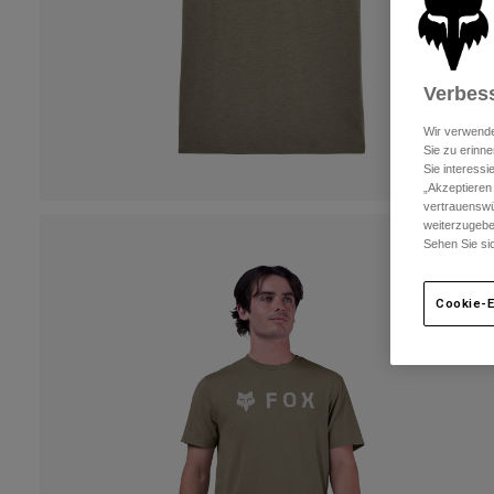
Verbess
Wir verwende
Sie zu erinne
Sie interess
„Akzeptieren
vertrauenswü
weiterzugebe
Sehen Sie si
Cookie-E