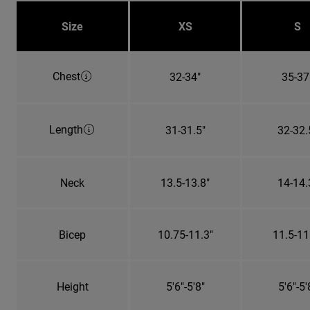
Size
XS
S
Chest
32-34"
35-37
Length
31-31.5"
32-32.
Neck
13.5-13.8"
14-14.
Bicep
10.75-11.3"
11.5-11
Height
5'6"-5'8"
5'6"-5'