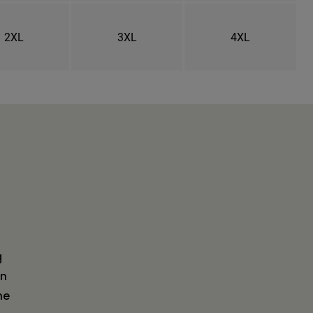
2XL
3XL
4XL
g
en
he