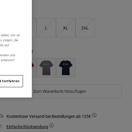
Größentabelle
S
M
L
XL
2XL
 dabei, uns an
u zeigen, die
ie auf
arben -
Adobe-Rot
rwenden und
r erfahren?
 fortfahren
Zum Warenkorb hinzufügen
Kostenloser Versand bei Bestellungen ab 125€
Einfache Rücksendung