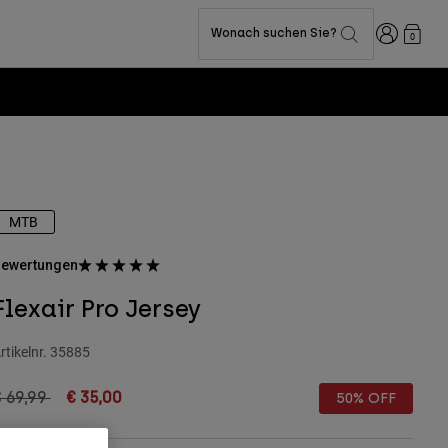
Anmelden
Wonach suchen Sie?
0
MTB
ewertungen
Flexair Pro Jersey
rtikelnr.
35885
rice reduced from
to
 69,99
€ 35,00
50% OFF