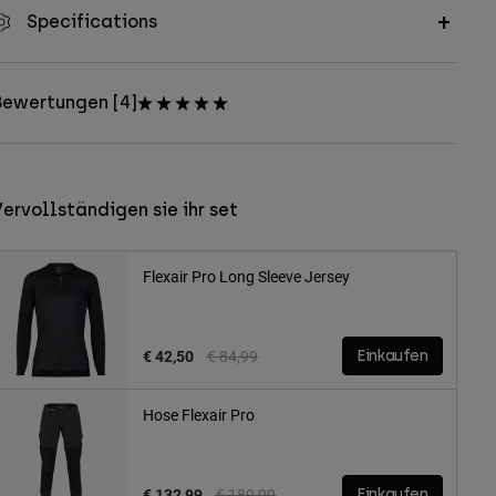
Specifications
Bewertungen [4]
ervollständigen sie ihr set
Flexair Pro Long Sleeve Jersey
Price reduced from
to
€ 42,50
€ 84,99
Einkaufen
Hose Flexair Pro
Price reduced from
to
€ 132,99
€ 189,99
Einkaufen