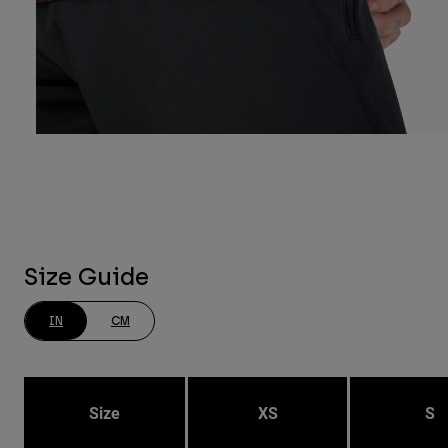
Size Guide
IN
CM
Size
XS
S