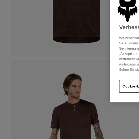
Verbess
Wir verwende
Sie zu erinne
Sie interess
„Akzeptieren
vertrauenswü
weiterzugebe
Sehen Sie si
Cookie-E