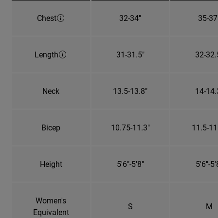
Chest
32-34"
35-37
Length
31-31.5"
32-32.
Neck
13.5-13.8"
14-14.
Bicep
10.75-11.3"
11.5-11
Height
5'6"-5'8"
5'6"-5'
Women's
S
M
Equivalent