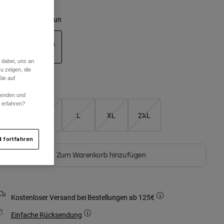
arben -
Kakaobraun
 dabei, uns an
ausgewählt
u zeigen, die
ie auf
Größentabelle
rwenden und
r erfahren?
S
M
L
XL
2XL
 fortfahren
Zum Warenkorb hinzufügen
Kostenloser Versand bei Bestellungen ab 125€
Einfache Rücksendung