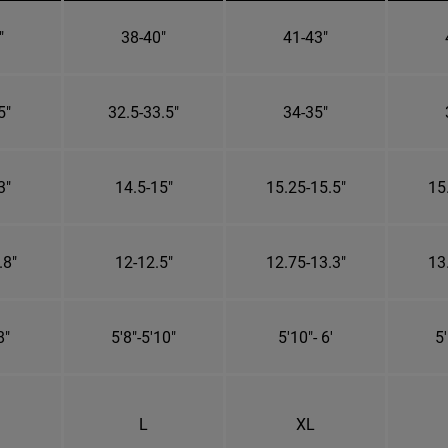
"
38-40"
41-43"
5"
32.5-33.5"
34-35"
3"
14.5-15"
15.25-15.5"
15
.8"
12-12.5"
12.75-13.3"
13
8"
5'8"-5'10"
5'10"- 6'
5'
L
XL