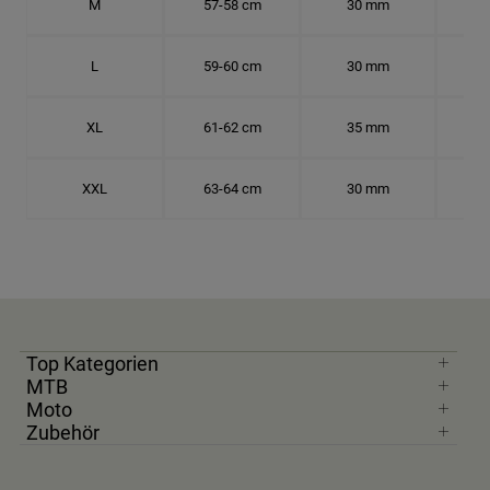
M
57-58 cm
30 mm
18.
L
59-60 cm
30 mm
18.
XL
61-62 cm
35 mm
19.
XXL
63-64 cm
30 mm
20.
Top Kategorien
MTB
Moto
Zubehör