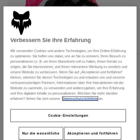
Hosen
Guards
Hosen
Hemden
Hosen
Brillen
Alle anzeigen
Handschuhe
Socken
Kurze Hosen
Alle anzeigen
Jacken
Verbessern Sie Ihre Erfahrung
Jacken
Damen
Wir verwenden Cookies und andere Technologien, um Ihre Online-Erfahrung
Protektoren
zu optimieren. Sie helfen uns dabei, uns an Sie zu erinnern, Ihren Besuch zu
T-Shirts & Tops
Handschuhe
Moto
personalisieren (z. B. um Ihren Warenkorb voll zu halten, Ihnen Geräte zu
zeigen, die Sie interessieren, und Ihnen relevantere Werbung zu senden) und
Brillen
Hoodies und Pullover
unsere Website zu verbessern. Wenn Sie auf „Akzeptieren und fortfahren“
Protektoren
Helme
klicken, stimmen Sie diesen Technologien zu und erlauben uns und unseren
Jacken
Socken
vertrauenswürdigen Partnern, Informationen über Ihre Interaktionen mit der
Jerseys
Hosen
Website zu sammeln, zu verwenden und weiterzugeben, um Ihre Erfahrung
Brillen
und Ihre digitalen Inhalte zu personalisieren. Möchten Sie mehr darüber
Hosen
Taschen & Zubehör
Shirts
Bewertungen
erfahren? Sehen Sie sich unsere
Datenschutzrichtlinie
an.
Stiefel
Socken
Alle anzeigen
Crosshelm V1 Nitro Jugend
Spare parts
Guards
Cookie-Einstellungen
Zubehör
Handschuhe
Artikelnr.
31400
Kinder
Brillen
Nur die wesentliche
Akzeptieren und fortfahren
Ersatzteile
Price reduced from
to
€ 199,99
€ 119,99
40% OFF