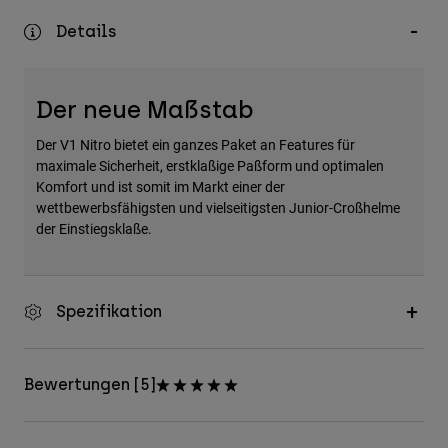
Zubehör
Details
Alles in Accessoires
Taschen & Rucksäcke
Der neue Maßstab
Hüte & Mützen
Der V1 Nitro bietet ein ganzes Paket an Features für
Alle anzeigen
maximale Sicherheit, erstklaßige Paßform und optimalen
Komfort und ist somit im Markt einer der
wettbewerbsfähigsten und vielseitigsten Junior-Croßhelme
der Einstiegsklaße.
Spezifikation
Bewertungen [5]