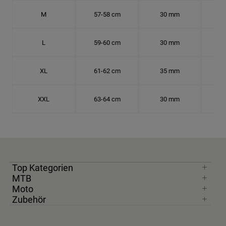
M
57-58 cm
30 mm
18.
L
59-60 cm
30 mm
18.
XL
61-62 cm
35 mm
19.
XXL
63-64 cm
30 mm
20.
Top Kategorien
MTB
Moto
Zubehör