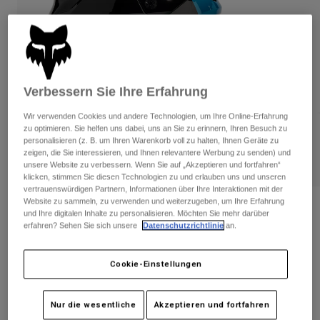
Hosen
Guards
Hosen
Hemden
Hosen
Brillen
Alle anzeigen
Handschuhe
Socken
Kurze Hosen
Alle anzeigen
Jacken
Verbessern Sie Ihre Erfahrung
Jacken
Damen
Wir verwenden Cookies und andere Technologien, um Ihre Online-Erfahrung
Protektoren
zu optimieren. Sie helfen uns dabei, uns an Sie zu erinnern, Ihren Besuch zu
T-Shirts & Tops
Handschuhe
Moto
personalisieren (z. B. um Ihren Warenkorb voll zu halten, Ihnen Geräte zu
zeigen, die Sie interessieren, und Ihnen relevantere Werbung zu senden) und
Brillen
Hoodies und Pullover
unsere Website zu verbessern. Wenn Sie auf „Akzeptieren und fortfahren“
Protektoren
Helme
klicken, stimmen Sie diesen Technologien zu und erlauben uns und unseren
Jacken
Socken
vertrauenswürdigen Partnern, Informationen über Ihre Interaktionen mit der
Jerseys
Hosen
Website zu sammeln, zu verwenden und weiterzugeben, um Ihre Erfahrung
Brillen
Bewertungen
und Ihre digitalen Inhalte zu personalisieren. Möchten Sie mehr darüber
Hosen
Taschen & Zubehör
Shirts
erfahren? Sehen Sie sich unsere
Datenschutzrichtlinie
an.
Crosshelm V1 Ballast
Stiefel
Socken
Alle anzeigen
Spare parts
Guards
Cookie-Einstellungen
Artikelnr.
31373
Zubehör
Handschuhe
Price reduced from
to
€ 229,99
€ 137,99
40% OFF
Kinder
Brillen
Nur die wesentliche
Akzeptieren und fortfahren
Ersatzteile