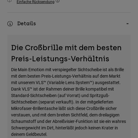
Einfache Rücksendung
Zubehör
Alles in Accessoires
Details
Taschen & Rucksäcke
Hüte & Mützen
Die Croßbrille mit dem besten
Alle anzeigen
Preis-Leistungs-Verhältnis
Die Main Emotion mit verspiegelter Sichtscheibe ist als Brille
mit dem besten Preis-Leistungs-Verhältnis auf dem Markt
mit unserem VLS™ (Variable Lens System™) ausgestattet.
Dank VLS™ ist der Rahmen deiner Brille kompatibel mit
Standard-Sichtscheiben (auf Vorrat) und Spritzguß-
Sichtscheiben (separat verkauft). In der mitgelieferten
Mikrofaser-Brillentasche läßt sich diese Croßbrille sicher
verstauen, und mit dem breiten Sichtfeld, dem dreilagigen
Schaumstoff und der Abreißvisier-Funktion ist sie ein wahres
Schwergewicht im Dirt, hinterläßt jedoch keinen Krater in
deinem Geldbeutel.