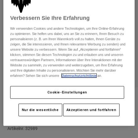
Hosen
Guards
Hosen
Hemden
Hosen
Brillen
Verbessern Sie Ihre Erfahrung
Alle anzeigen
Handschuhe
Socken
Kurze Hosen
Wir verwenden Cookies und andere Technologien, um Ihre Online-Erfahrung
zu optimieren. Sie helfen uns dabei, uns an Sie zu erinnern, Ihren Besuch zu
Alle anzeigen
Jacken
personalisieren (z. B. um Ihren Warenkorb voll zu halten, Ihnen Geräte zu
Jacken
Damen
zeigen, die Sie interessieren, und Ihnen relevantere Werbung zu senden) und
unsere Website zu verbessern. Wenn Sie auf „Akzeptieren und fortfahren“
Protektoren
klicken, stimmen Sie diesen Technologien zu und erlauben uns und unseren
T-Shirts & Tops
Handschuhe
Moto
vertrauenswürdigen Partnern, Informationen über Ihre Interaktionen mit der
Website zu sammeln, zu verwenden und weiterzugeben, um Ihre Erfahrung
Brillen
Hoodies und Pullover
und Ihre digitalen Inhalte zu personalisieren. Möchten Sie mehr darüber
Protektoren
Helme
erfahren? Sehen Sie sich unsere
Datenschutzrichtlinie
an.
Jacken
Socken
Jerseys
Hosen
Brillen
Cookie-Einstellungen
Hosen
Taschen & Zubehör
Shirts
Bewertungen
Stiefel
Socken
Alle anzeigen
Brille Main Emotion mit verspiegelter
Nur die wesentliche
Akzeptieren und fortfahren
Spare parts
Guards
Sichtscheibe
Zubehör
Handschuhe
Artikelnr.
32989
Kinder
Brillen
Ersatzteile