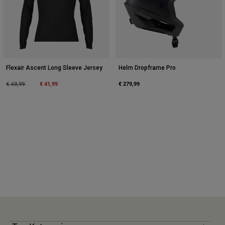
Flexair Ascent Long Sleeve Jersey
Helm Dropframe Pro
Price reduced from
to
€ 41,99
€ 279,99
€ 69,99