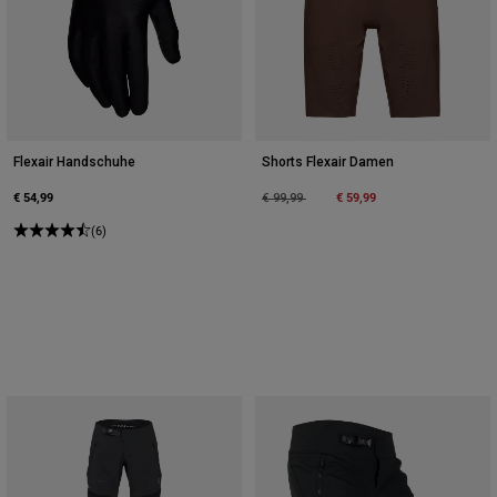
Flexair Handschuhe
Shorts Flexair Damen
€ 54,99
Price reduced from
to
€ 59,99
€ 99,99
(6)