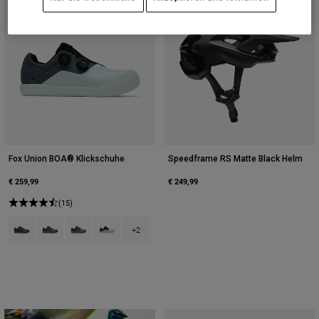
Fox Union BOA® Klickschuhe
Speedframe RS Matte Black Helm
€ 259,99
€ 249,99
(15)
Product swatch type of Schwarz.
Product swatch type of Kakaobraun.
Product swatch type of Dunkles Schattengrau.
Product swatch type of Frostblau.
+2