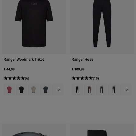
Ranger Wordmark Trikot
Ranger Hose
€ 44,99
€ 109,99
(6)
(10)
Product swatch type of Berry.
Product swatch type of Schwarz.
Product swatch type of Kreideweiß.
Product swatch type of Dunkles Schattengrau.
Product swatch type of Schwarz.
Product swatch type of Ka
Product swatch type 
Product swatch
+2
+2