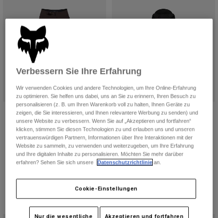
Verbessern Sie Ihre Erfahrung
Wir verwenden Cookies und andere Technologien, um Ihre Online-Erfahrung
zu optimieren. Sie helfen uns dabei, uns an Sie zu erinnern, Ihren Besuch zu
personalisieren (z. B. um Ihren Warenkorb voll zu halten, Ihnen Geräte zu
Hose Flexair
Ranger Wind Pullover
zeigen, die Sie interessieren, und Ihnen relevantere Werbung zu senden) und
unsere Website zu verbessern. Wenn Sie auf „Akzeptieren und fortfahren“
Price reduced from
to
€ 97,99
€ 99,99
€ 139,99
klicken, stimmen Sie diesen Technologien zu und erlauben uns und unseren
vertrauenswürdigen Partnern, Informationen über Ihre Interaktionen mit der
(4)
(13)
Website zu sammeln, zu verwenden und weiterzugeben, um Ihre Erfahrung
Product swatch type of Schwarz.
Product swatch type of Kre
Product swatch type 
Product swatch
Product swatch type of Schwarz.
Product swatch type of Kakaobraun.
Product swatch type of Militärgrün.
und Ihre digitalen Inhalte zu personalisieren. Möchten Sie mehr darüber
erfahren? Sehen Sie sich unsere
Datenschutzrichtlinie
an.
Cookie-Einstellungen
Nur die wesentliche
Akzeptieren und fortfahren