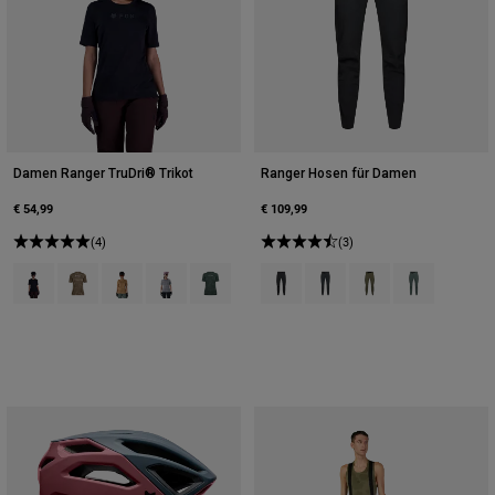
Damen Ranger TruDri® Trikot
Ranger Hosen für Damen
€ 54,99
€ 109,99
(4)
(3)
Product swatch type of Schwarz.
Product swatch type of Dreck Braun.
Product swatch type of Muskatnussbraun.
Product swatch type of Zinngrau.
Product swatch type of Salbei Grün.
Product swatch type of Schwarz.
Product swatch type of Dun
Product swatch type o
Product swatch