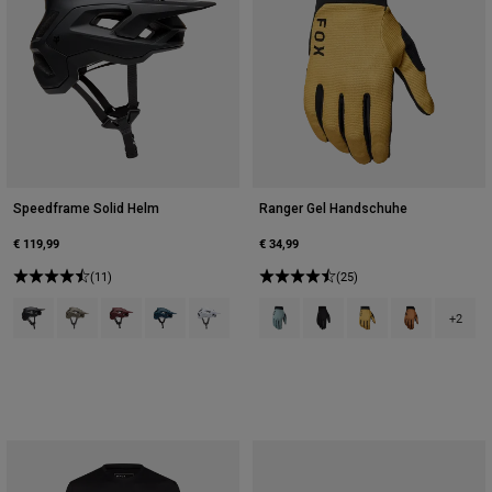
Speedframe Solid Helm
Ranger Gel Handschuhe
€ 119,99
€ 34,99
(11)
(25)
Product swatch type of Schwarz.
Product swatch type of Militärgrün.
Product swatch type of Rostbraun.
Product swatch type of Dämmerungsblau.
Product swatch type of Weiß.
Product swatch type of Arctic Blue
Product swatch type of Sch
Product swatch type 
Product swatch
+2