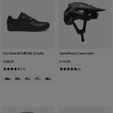
Fox Union BOA® Flat Schuhe
Speedframe Camo Helm
€ 239,99
€ 119,99
(15)
(4)
Product swatch type of Schwarz.
Product swatch type of Dunkles Schattengrau.
Product swatch type of Frostblau.
Product swatch type of Vintage-Weiß.
Product swatch type of Purple Dusk.