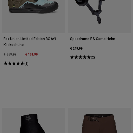
Fox Union Limited Edition BOA®
Speedrame RS Camo Helm
Klickschuhe
€ 249,99
Price reduced from
to
€ 181,99
€ 259,99
(2)
(1)