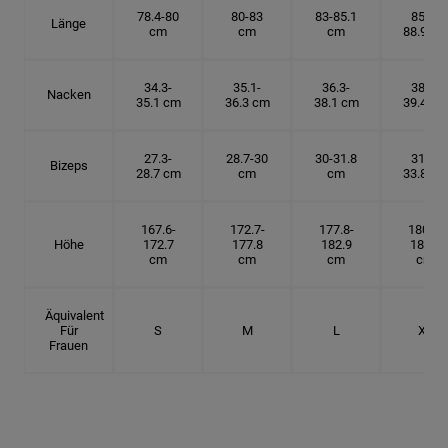
78.4-80
80-83
83-85.1
85.1-
Länge
cm
cm
cm
88.9 cm
34.3-
35.1-
36.3-
38.1-
Nacken
35.1 cm
36.3 cm
38.1 cm
39.4 cm
27.3-
28.7-30
30-31.8
31.8-
Bizeps
28.7 cm
cm
cm
33.8 cm
167.6-
172.7-
177.8-
180.3-
Höhe
172.7
177.8
182.9
185.5
cm
cm
cm
cm
Äquivalent
Für
S
M
L
XL
Frauen