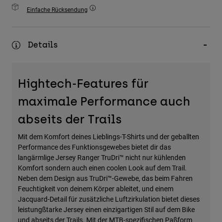
Zubehör
Einfache Rücksendung
Alles in Accessoires
Details
Taschen & Rucksäcke
Hüte & Mützen
Alle anzeigen
Hightech-Features für
maximale Performance auch
abseits der Trails
Mit dem Komfort deines Lieblings-T-Shirts und der geballten
Performance des Funktionsgewebes bietet dir das
langärmlige Jersey Ranger TruDri™ nicht nur kühlenden
Komfort sondern auch einen coolen Look auf dem Trail.
Neben dem Design aus TruDri™-Gewebe, das beim Fahren
Feuchtigkeit von deinem Körper ableitet, und einem
Jacquard-Detail für zusätzliche Luftzirkulation bietet dieses
leistungßtarke Jersey einen einzigartigen Stil auf dem Bike
und abseits der Trails. Mit der MTB-spezifischen Paßform