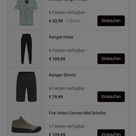
6 Farben verfügbar
Price reduced from
to
€ 32,99
€ 54,99
Einkaufen
Ranger Hose
6 Farben verfügbar
€ 109,99
Einkaufen
Ranger Shorts
4 Farben verfügbar
€ 79,99
Einkaufen
Fox Union Canvas Mid Schuhe
3 Farben verfügbar
€ 129,99
Einkaufen