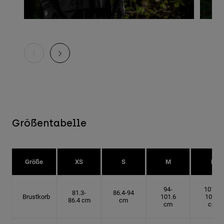
Größentabelle
Größe
XS
S
M
L
94-
101.6-
81.3-
86.4-94
Brustkorb
101.6
109.2
86.4 cm
cm
cm
cm