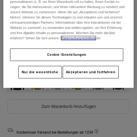
personalisieren (z. B. um Ihren Warenkorb voll zu halten, Ihnen Geräte zu
Jacken
Moto entdecken
T-shirts
zeigen, die Sie interessieren, und Ihnen relevantere Werbung zu senden) und
Socken
unsere Website zu verbessern. Wenn Sie auf „Akzeptieren und fortfahren“
Hoodies und Pullover
klicken, stimmen Sie diesen Technologien zu und erlauben uns und unseren
Alle anzeigen
Größentabelle
vertrauenswürdigen Partnern, Informationen über Ihre Interaktionen mit der
Product Help
Alle anzeigen
MTB entdecken
Website zu sammeln, zu verwenden und weiterzugeben, um Ihre Erfahrung
und Ihre digitalen Inhalte zu personalisieren. Möchten Sie mehr darüber
Motorradausrüstung Ratgeber
erfahren? Sehen Sie sich unsere
Datenschutzrichtlinie
an.
S
M
L
XL
2XL
Freizeitkleidung
Product Help
Zubehör
Helm-Pflegeanleitung
Cookie-Einstellungen
MTB Ratgeber
Tops
Stiefel-Pflegeanleitung
Hüte & Mützen
Farben -
Hoodies und Pullover
Helm-Pflegeanleitung
Nur die wesentliche
Akzeptieren und fortfahren
Taschen & Rucksäcke
Jacken
Socken
Hosen
Stickers
Kurze Hosen
Sonstiges Zubehör
Zum Warenkorb hinzufügen
Badehosen
Alle anzeigen
Alle anzeigen
Kostenloser Versand bei Bestellungen ab 125€