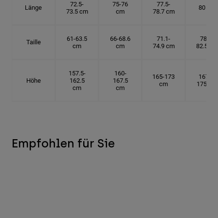
72.5-
75-76
77.5-
Länge
80 cm
73.5 cm
cm
78.7 cm
61-63.5
66-68.6
71.1-
78.7-
Taille
cm
cm
74.9 cm
82.5 cm
157.5-
160-
165-173
167.5-
Höhe
162.5
167.5
cm
175 cm
cm
cm
Empfohlen für Sie