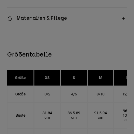
Materialien & Pflege
Größentabelle
Größe
XS
S
M
L
Größe
0/2
4/6
8/10
12/14
96.5-
81-84
86.5-89
91.5-94
Büste
101.5
cm
cm
cm
cm