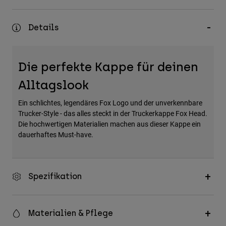
Zubehör
Details
Alles in Accessoires
Taschen & Rucksäcke
Hüte & Mützen
Die perfekte Kappe für deinen
Alle anzeigen
Alltagslook
Ein schlichtes, legendäres Fox Logo und der unverkennbare
Trucker-Style - das alles steckt in der Truckerkappe Fox Head.
Die hochwertigen Materialien machen aus dieser Kappe ein
dauerhaftes Must-have.
Spezifikation
Materialien & Pflege