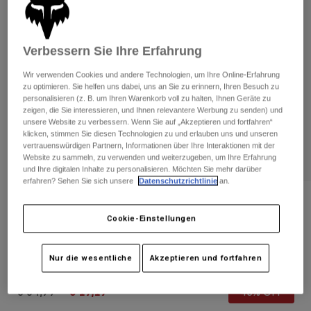
Hosen
Guards
Hosen
Hemden
Hosen
Brillen
Alle anzeigen
Verbessern Sie Ihre Erfahrung
Handschuhe
Socken
Kurze Hosen
Wir verwenden Cookies und andere Technologien, um Ihre Online-Erfahrung
Alle anzeigen
Jacken
zu optimieren. Sie helfen uns dabei, uns an Sie zu erinnern, Ihren Besuch zu
Jacken
Damen
personalisieren (z. B. um Ihren Warenkorb voll zu halten, Ihnen Geräte zu
zeigen, die Sie interessieren, und Ihnen relevantere Werbung zu senden) und
Protektoren
unsere Website zu verbessern. Wenn Sie auf „Akzeptieren und fortfahren“
T-Shirts & Tops
Handschuhe
Moto
klicken, stimmen Sie diesen Technologien zu und erlauben uns und unseren
vertrauenswürdigen Partnern, Informationen über Ihre Interaktionen mit der
Brillen
Hoodies und Pullover
Website zu sammeln, zu verwenden und weiterzugeben, um Ihre Erfahrung
Protektoren
Helme
und Ihre digitalen Inhalte zu personalisieren. Möchten Sie mehr darüber
Jacken
erfahren? Sehen Sie sich unsere
Datenschutzrichtlinie
an.
Socken
Jerseys
Hosen
Brillen
Bewertungen
Hosen
Taschen & Zubehör
Shirts
Cookie-Einstellungen
Truckerkappe Fox Head
Stiefel
Socken
Alle anzeigen
Spare parts
Guards
Nur die wesentliche
Akzeptieren und fortfahren
Artikelnr.
33143
Zubehör
Handschuhe
Price reduced from
to
€ 34,99
€ 19,19
45% OFF
Kinder
Brillen
Ersatzteile