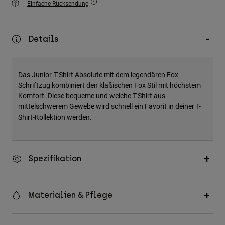
Einfache Rücksendung
Zubehör
Alles in Accessoires
Details
Taschen & Rucksäcke
Hüte & Mützen
Das Junior-T-Shirt Absolute mit dem legendären Fox
Alle anzeigen
Schriftzug kombiniert den klaßischen Fox Stil mit höchstem
Komfort. Diese bequeme und weiche T-Shirt aus
mittelschwerem Gewebe wird schnell ein Favorit in deiner T-
Shirt-Kollektion werden.
Spezifikation
Materialien & Pflege