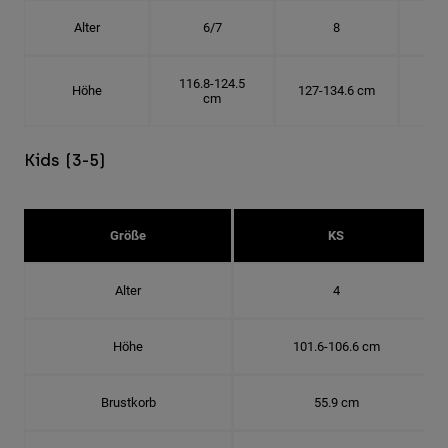
Alter
6/7
8
116.8-124.5
Höhe
127-134.6 cm
137
cm
Kids (3-5)
Größe
KS
Alter
4
Höhe
101.6-106.6 cm
Brustkorb
55.9 cm