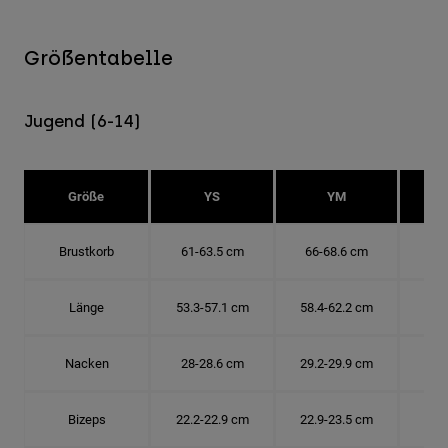
Größentabelle
Jugend (6-14)
Größe
YS
YM
Brustkorb
61-63.5 cm
66-68.6 cm
71-
Länge
53.3-57.1 cm
58.4-62.2 cm
63.
Nacken
28-28.6 cm
29.2-29.9 cm
30.
Bizeps
22.2-22.9 cm
22.9-23.5 cm
24.