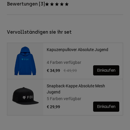
Bewertungen [3]
Vervollständigen sie ihr set
Kapuzenpullover Absolute Jugend
4 Farben verfügbar
Price reduced from
to
€ 34,99
€ 49,99
Einkaufen
Snapback-Kappe Absolute Mesh
Jugend
5 Farben verfügbar
€ 29,99
Einkaufen