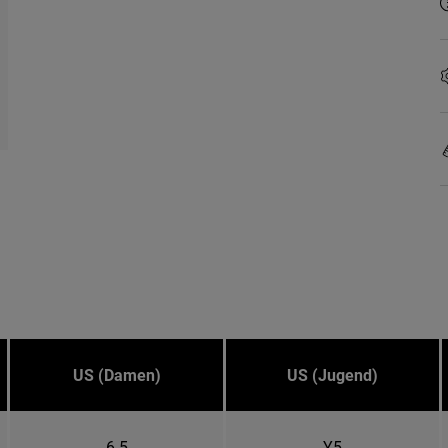
US (Damen)
US (Jugend)
6.5
Y5