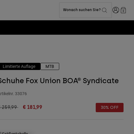
Anmelden
Wonach suchen Sie?
0
Limitierte Auflage
MTB
Schuhe Fox Union BOA® Syndicate
rtikelnr.
33076
rice reduced from
to
€ 259,99
€ 181,99
30% OFF
Größentabelle