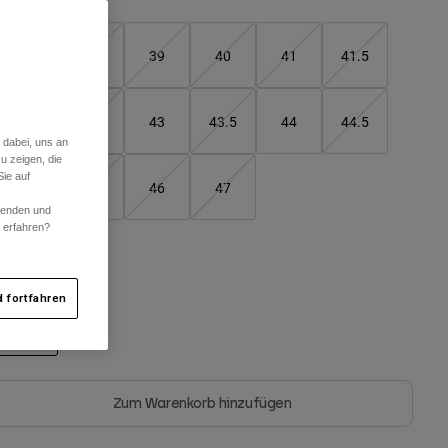
37
38
39
40
41
41.5
42
42.5
43
43.5
44
44.5
 dabei, uns an
u zeigen, die
ie auf
45
45.5
46
47
rwenden und
r erfahren?
arben -
Schwarz
 fortfahren
ausgewählt
Zum Warenkorb hinzufügen