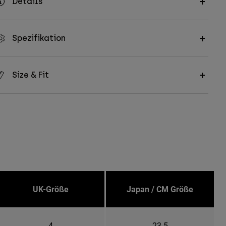
Details
Spezifikation
Size & Fit
UK-Größe
Japan / CM Größe
4
23.5