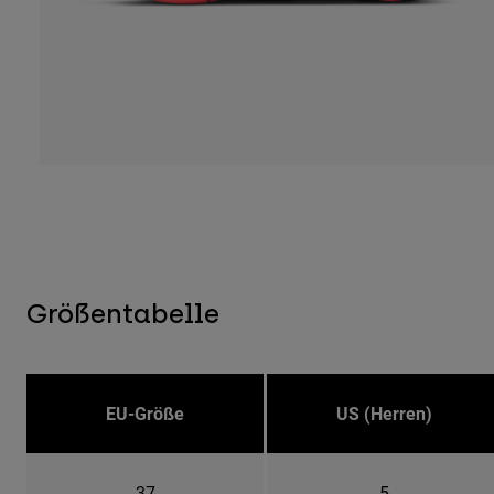
Größentabelle
EU-Größe
US (Herren)
37
5