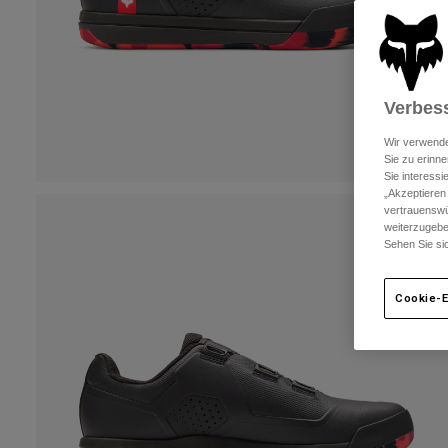
Verbess
Wir verwende
Sie zu erinne
Sie interess
„Akzeptieren
vertrauenswü
weiterzugebe
Sehen Sie si
Cookie-E