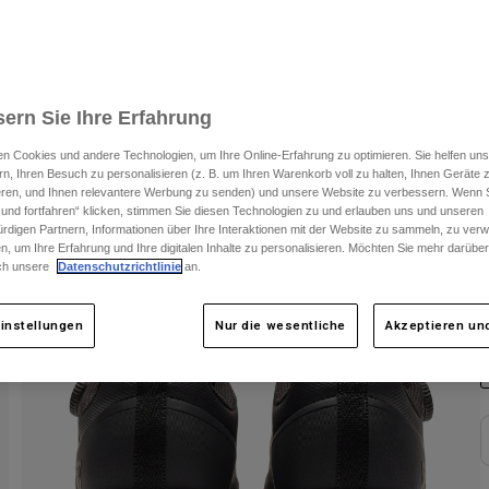
ern Sie Ihre Erfahrung
n Cookies und andere Technologien, um Ihre Online-Erfahrung zu optimieren. Sie helfen uns
rn, Ihren Besuch zu personalisieren (z. B. um Ihren Warenkorb voll zu halten, Ihnen Geräte z
ieren, und Ihnen relevantere Werbung zu senden) und unsere Website zu verbessern. Wenn S
 und fortfahren“ klicken, stimmen Sie diesen Technologien zu und erlauben uns und unseren
rdigen Partnern, Informationen über Ihre Interaktionen mit der Website zu sammeln, zu ve
n, um Ihre Erfahrung und Ihre digitalen Inhalte zu personalisieren. Möchten Sie mehr darübe
ch unsere
Datenschutzrichtlinie
an.
F
instellungen
Nur die wesentliche
Akzeptieren und